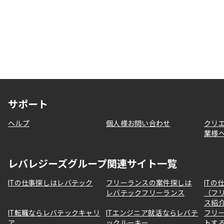
サポート
ヘルプ
個人様お問い合わせ
クリ
業様
レバレジーズグループ関連サイト一覧
ITの仕事探しはレバテック
フリーランスの案件探しは
ITの
レバテックフリーランス
（フ
ス紹
IT転職ならレバテックキャリ
ITエンジニア就活ならレバテ
フリ
ア
ックルーキー
トす