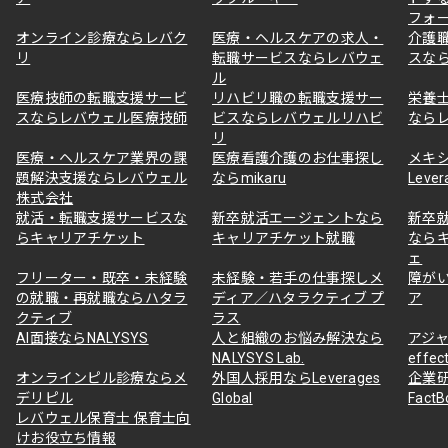
フォ
オンライン診療ならレバク
医療・ヘルスケアの求人・
介護
リ
転職サービスならレバウェ
スな
ル
医療技師の転職支援サービ
リハビリ職の転職支援サー
栄養
スならレバウェル医療技師
ビスならレバウェルリハビ
なら
リ
医療・ヘルスケア業界の課
医療看護介護のお仕事探し
メキ
題解決支援ならレバウェル
ならmikaru
Lever
株式会社
就活・転職支援サービスな
新卒就活エージェントなら
新卒
らキャリアチケット
キャリアチケット就職
なら
ェ
フリーター・既卒・未経験
未経験・若手の仕事探しメ
障が
の就職・再就職ならハタラ
ディア／ハタラクティブ プ
ア
クティブ
ラス
AI面接ならNALYSYS
人と組織のお悩み解決なら
アジャ
NALYSYS Lab.
effec
オンラインピル診療ならメ
外国人採用ならLeverages
企業
デリピル
Global
Fact
レバウェル保育士 保育士向
けお役立ち情報