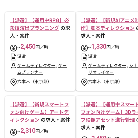
【派遣】【運用中RPG】必
【派遣】【新規AIアニメ
殺技演出プランニング
の求
作】脚本ディレクション
人・案件
求人・案件
2,450
1,330
~
円／時
~
円／時
派遣
派遣
ゲームディレクター
,
ゲー
ゲームディレクター
,
シナ
ムプランナー
リオライター
六本木（東京都）
六本木（東京都）
【派遣】【新規スマートフ
【派遣】【運用中スマー
ォン向けゲーム】アートデ
フォン向けゲーム】3Dラ
ィレクション
の求人・案件
ブ映像アセット進行管理
求人・案件
2,310
~
円／時