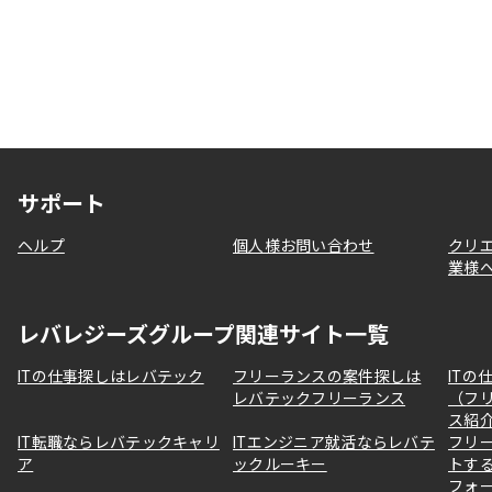
サポート
ヘルプ
個人様お問い合わせ
クリ
業様
レバレジーズグループ関連サイト一覧
ITの仕事探しはレバテック
フリーランスの案件探しは
ITの
レバテックフリーランス
（フ
ス紹
IT転職ならレバテックキャリ
ITエンジニア就活ならレバテ
フリ
ア
ックルーキー
トす
フォ