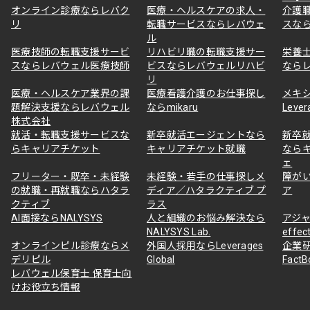
オンライン診療ならレバク
医療・ヘルスケアの求人・
介護
リ
転職サービスならレバウェ
スな
ル
医療技師の転職支援サービ
リハビリ職の転職支援サー
栄養
スならレバウェル医療技師
ビスならレバウェルリハビ
なら
リ
医療・ヘルスケア業界の課
医療看護介護のお仕事探し
メキ
題解決支援ならレバウェル
ならmikaru
Lever
株式会社
就活・転職支援サービスな
新卒就活エージェントなら
新卒
らキャリアチケット
キャリアチケット就職
なら
ェ
フリーター・既卒・未経験
未経験・若手の仕事探しメ
障が
の就職・再就職ならハタラ
ディア／ハタラクティブ プ
ア
クティブ
ラス
AI面接ならNALYSYS
人と組織のお悩み解決なら
アジャ
NALYSYS Lab.
effec
オンラインピル診療ならメ
外国人採用ならLeverages
企業
デリピル
Global
Fact
レバウェル保育士 保育士向
けお役立ち情報