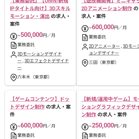
【業務委託】【Unity/新規
【遊技機開発】ミニキャ
IPタイトル向け】3Dスキル
2Dアニメーション制作
の
モーション・演出
の求人・
求人・案件
案件
600,000
~
円／月
500,000
~
円／月
業務委託
業務委託
2Dアニメーター
,
3Dモー
ョンデザイナー
3Dモーションデザイナ
ー
,
3Dエフェクトデザイナ
三田（東京都）
ー
六本木（東京都）
【ゲームコンテンツ】ドッ
【新規/運用中ゲーム】モ
トデザイン制作
の求人・案
ショングラフィックデザ
件
ン制作
の求人・案件
600,000
250,000
~
円／月
~
円／月
業務委託
業務委託