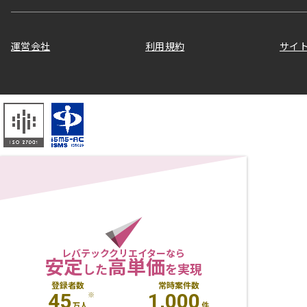
運営会社
利用規約
サイ
レバテッククリエイターなら
安定
高単価
した
を実現
登録者数
常時案件数
45
1,000
※
万人
件