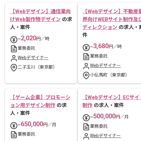
【Webデザイン】通信業向
【Webデザイン】不動産
けWeb製作物デザイン
の求
界向けWEBサイト制作及
人・案件
ディレクション
の求人・
件
2,020
~
円／時
3,680
~
円／時
業務委託
業務委託
Webデザイナー
Webデザイナー
二子玉川（東京都）
小伝馬町（東京都）
【ゲーム企業】プロモーシ
【Webデザイン】ECサイ
ョン用デザイン制作
の求
制作
の求人・案件
人・案件
500,000
~
円／月
650,000
~
円／月
業務委託
業務委託
Webデザイナー