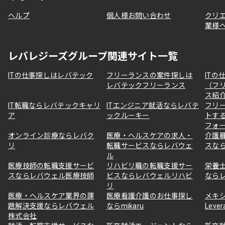
ヘルプ
個人様お問い合わせ
クリ
業様
レバレジーズグループ関連サイト一覧
ITの仕事探しはレバテック
フリーランスの案件探しは
ITの
レバテックフリーランス
（フ
ス紹
IT転職ならレバテックキャリ
ITエンジニア就活ならレバテ
フリ
ア
ックルーキー
トす
フォ
オンライン診療ならレバク
医療・ヘルスケアの求人・
介護
リ
転職サービスならレバウェ
スな
ル
医療技師の転職支援サービ
リハビリ職の転職支援サー
栄養
スならレバウェル医療技師
ビスならレバウェルリハビ
なら
リ
医療・ヘルスケア業界の課
医療看護介護のお仕事探し
メキ
題解決支援ならレバウェル
ならmikaru
Lever
株式会社