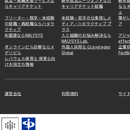
就活・転職支援サービスな
新卒就活エージェントなら
新卒
らキャリアチケット
キャリアチケット就職
なら
ェ
フリーター・既卒・未経験
未経験・若手の仕事探しメ
障が
の就職・再就職ならハタラ
ディア／ハタラクティブ プ
ア
クティブ
ラス
AI面接ならNALYSYS
人と組織のお悩み解決なら
アジャ
NALYSYS Lab.
effec
オンラインピル診療ならメ
外国人採用ならLeverages
企業
デリピル
Global
Fact
レバウェル保育士 保育士向
けお役立ち情報
運営会社
利用規約
サイ