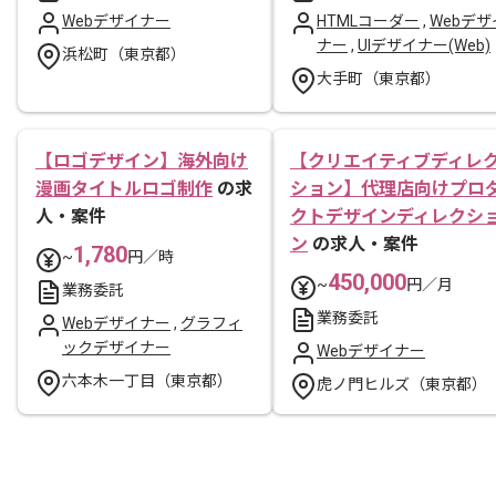
Webデザイナー
HTMLコーダー
,
Webデザ
ナー
,
UIデザイナー(Web)
浜松町（東京都）
大手町（東京都）
【ロゴデザイン】海外向け
【クリエイティブディレ
漫画タイトルロゴ制作
の求
ション】代理店向けプロ
人・案件
クトデザインディレクシ
ン
の求人・案件
1,780
~
円／時
450,000
~
円／月
業務委託
業務委託
Webデザイナー
,
グラフィ
ックデザイナー
Webデザイナー
六本木一丁目（東京都）
虎ノ門ヒルズ（東京都）