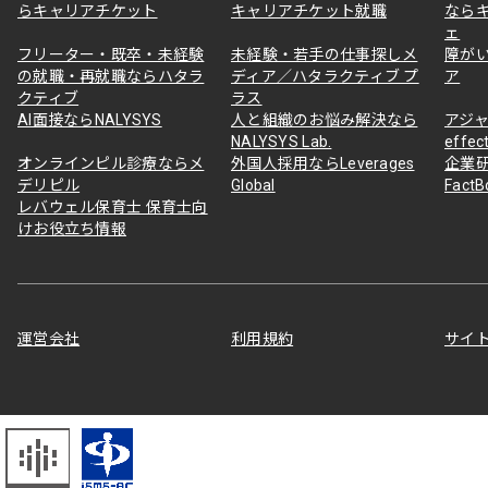
らキャリアチケット
キャリアチケット就職
なら
ェ
フリーター・既卒・未経験
未経験・若手の仕事探しメ
障が
の就職・再就職ならハタラ
ディア／ハタラクティブ プ
ア
クティブ
ラス
AI面接ならNALYSYS
人と組織のお悩み解決なら
アジャ
NALYSYS Lab.
effec
オンラインピル診療ならメ
外国人採用ならLeverages
企業
デリピル
Global
Fact
レバウェル保育士 保育士向
けお役立ち情報
運営会社
利用規約
サイ