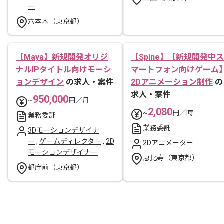
ー
六本木（東京都）
【Maya】新規開発オリジ
【Spine】【新規開発中ス
ナルIPタイトル向けモーシ
マートフォン向けゲーム
ョンデザイン
の求人・案件
2Dアニメーション制作
の
求人・案件
950,000
~
円／月
2,080
~
円／時
業務委託
業務委託
3Dモーションデザイナ
ー
,
ゲームディレクター
,
2D
2Dアニメーター
モーションデザイナー
恵比寿（東京都）
都庁前（東京都）