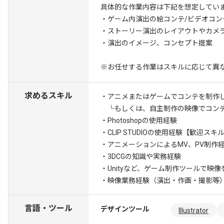
具体的な作業内容は下記を想定してい
・ゲーム内演出の絵コンテ/ビデオコン
・ストーリー演出のレイアウトやカメ
・演出のイメージ、コンセプト提案
※お任せする作業はスキルに応じて異
求めるスキル
・アニメまたはゲームでコンテを制作
└もしくは、自主制作の映像でコン
・Photoshopの使用経験
・CLIP STUDIOの使用経験
【歓迎スキル
・アニメーションによるMV、PV制作
・3DCGの知識や実務経験
・Unityなど、ゲーム制作ツールで映
・映像業務経験（演出・作画・撮影等
言語・ツール
デザインツール
Illustrator