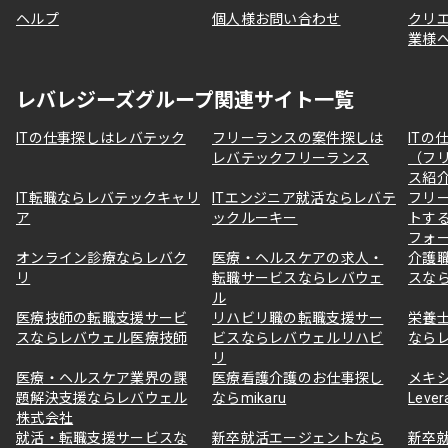
ヘルプ
個人様お問い合わせ
クリ
業様
レバレジーズグループ関連サイト一覧
ITの仕事探しはレバテック
フリーランスの案件探しは
ITの
レバテックフリーランス
（フ
ス紹
IT転職ならレバテックキャリ
ITエンジニア就活ならレバテ
フリ
ア
ックルーキー
トす
フォ
オンライン診療ならレバク
医療・ヘルスケアの求人・
介護
リ
転職サービスならレバウェ
スな
ル
医療技師の転職支援サービ
リハビリ職の転職支援サー
栄養
スならレバウェル医療技師
ビスならレバウェルリハビ
なら
リ
医療・ヘルスケア業界の課
医療看護介護のお仕事探し
メキ
題解決支援ならレバウェル
ならmikaru
Lever
株式会社
就活・転職支援サービスな
新卒就活エージェントなら
新卒