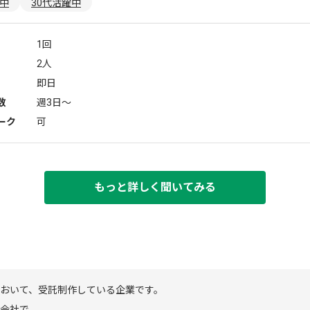
躍中
30代活躍中
1回
2人
即日
数
週3日〜
ーク
可
もっと詳しく聞いてみる
において、受託制作している企業です。
会社で、