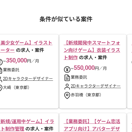
条件が似ている案件
【美少女ゲーム】イラスト
【新規開発中スマートフォ
レーター
の求人・案件
ン向けゲーム】衣装イラス
ト制作
の求人・案件
350,000
~
円／月
550,000
~
円／月
業務委託
業務委託
2Dキャラクターデザイナー
2Dキャラクターデザイナー
大崎（東京都）
赤羽橋（東京都）
【新規/運用中ゲーム】イラ
【業務委託】【ゲーム恋活
スト制作管理
の求人・案件
アプリ向け】アバターデザ