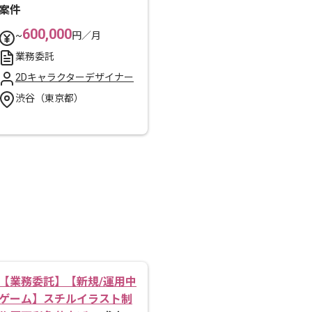
案件
600,000
~
円／月
業務委託
2Dキャラクターデザイナー
渋谷（東京都）
【業務委託】【新規/運用中
ゲーム】スチルイラスト制