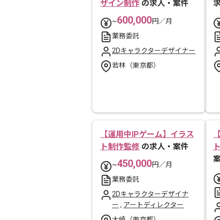
ザイン制作
の求人・案件
600,000
~
円／月
業務委託
2Dキャラクターデザイナー
若林（東京都）
【運用中IPゲーム】イラス
ト制作監修
の求人・案件
450,000
~
円／月
業務委託
2Dキャラクターデザイナ
ー
,
アートディレクター
大崎（東京都）