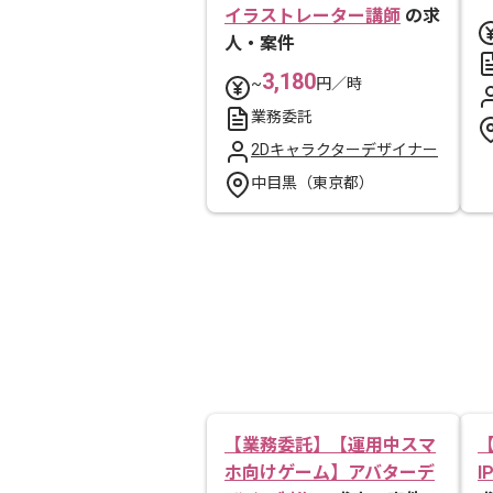
イラストレーター講師
の求
人・案件
3,180
~
円／時
業務委託
2Dキャラクターデザイナー
中目黒（東京都）
【業務委託】【運用中スマ
ホ向けゲーム】アバターデ