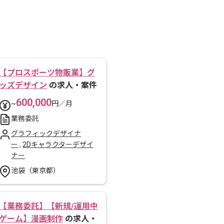
【プロスポーツ物販業】グ
ッズデザイン
の求人・案件
600,000
~
円／月
業務委託
グラフィックデザイナ
ー
,
2Dキャラクターデザイ
ナー
池袋（東京都）
【業務委託】【新規/運用中
ゲーム】漫画制作
の求人・