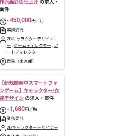
作原画彩色仕上げ
の求人・
案件
450,000
~
円／月
業務委託
2Dキャラクターデザイナ
ー
,
ゲームディレクター
,
ア
ートディレクター
目黒（東京都）
【新規開発中スマートフォ
ンゲーム】キャラクター/衣
装デザイン
の求人・案件
1,680
~
円／時
業務委託
2Dキャラクターデザイナー