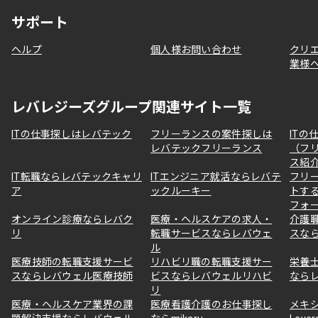
サポート
ヘルプ
個人様お問い合わせ
クリ
業様
レバレジーズグループ関連サイト一覧
ITの仕事探しはレバテック
フリーランスの案件探しは
ITの
レバテックフリーランス
（フ
ス紹
IT転職ならレバテックキャリ
ITエンジニア就活ならレバテ
フリ
ア
ックルーキー
トす
フォ
オンライン診療ならレバク
医療・ヘルスケアの求人・
介護
リ
転職サービスならレバウェ
スな
ル
医療技師の転職支援サービ
リハビリ職の転職支援サー
栄養
スならレバウェル医療技師
ビスならレバウェルリハビ
なら
リ
医療・ヘルスケア業界の課
医療看護介護のお仕事探し
メキ