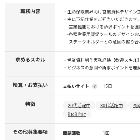
職務内容
・生命保険業界向け営業資料デザイン
・主に下記作業をご担当いただきます
-営業推進における訴求ポイントを強
-各種営業用販促ツールのデザインお
-ステークホルダーとの意図の擦り合
求めるスキル
・営業資料制作実務経験
【歓迎スキル
・ビジネスの意図や訴求ポイントを理
精算・お支払い
支払いサイト
15日
特徴
20代活躍中
30代活躍中
長
BtoB向け
その他募集要項
商談回数
1回