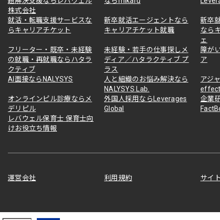
題解決支援ならレバウェル
ならmikaru
Lever
株式会社
就活・転職支援サービスな
新卒就活エージェントなら
新卒
らキャリアチケット
キャリアチケット就職
なら
ェ
フリーター・既卒・未経験
未経験・若手の仕事探しメ
障が
の就職・再就職ならハタラ
ディア／ハタラクティブ プ
ア
クティブ
ラス
AI面接ならNALYSYS
人と組織のお悩み解決なら
アジャ
NALYSYS Lab.
effec
オンラインピル診療ならメ
外国人採用ならLeverages
企業
デリピル
Global
Fact
レバウェル保育士 保育士向
けお役立ち情報
運営会社
利用規約
サイ