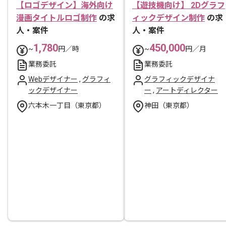
【ロゴデザイン】海外向け
【遊技機向け】 2Dグラフ
漫画タイトルロゴ制作
の求
ィックデザイン制作
の求
人・案件
人・案件
1,780
450,000
~
円／時
~
円／月
業務委託
業務委託
Webデザイナー
,
グラフィ
グラフィックデザイナ
ックデザイナー
ー
,
アートディレクター
六本木一丁目（東京都）
神田（東京都）