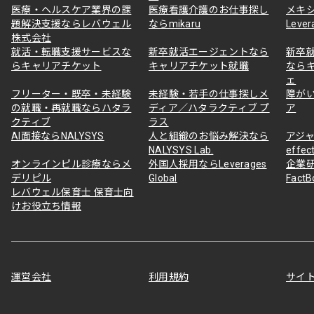
医療・ヘルスケア業界の課
医療看護介護のお仕事探し
メキ
題解決支援ならレバウェル
ならmikaru
Lever
株式会社
就活・転職支援サービスな
新卒就活エージェントなら
新卒
らキャリアチケット
キャリアチケット就職
なら
ェ
フリーター・既卒・未経験
未経験・若手の仕事探しメ
障が
の就職・再就職ならハタラ
ディア／ハタラクティブ プ
ア
クティブ
ラス
AI面接ならNALYSYS
人と組織のお悩み解決なら
アジャ
NALYSYS Lab.
effec
オンラインピル診療ならメ
外国人採用ならLeverages
企業
デリピル
Global
Fact
レバウェル保育士 保育士向
けお役立ち情報
運営会社
利用規約
サイ