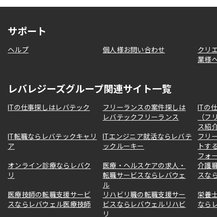
サポート
ヘルプ
個人様お問い合わせ
クリ
業様
レバレジーズグループ関連サイト一覧
ITの仕事探しはレバテック
フリーランスの案件探しは
ITの
レバテックフリーランス
（フ
ス紹
IT転職ならレバテックキャリ
ITエンジニア就活ならレバテ
フリ
ア
ックルーキー
トす
フォ
オンライン診療ならレバク
医療・ヘルスケアの求人・
介護
リ
転職サービスならレバウェ
スな
ル
医療技師の転職支援サービ
リハビリ職の転職支援サー
栄養
スならレバウェル医療技師
ビスならレバウェルリハビ
なら
リ