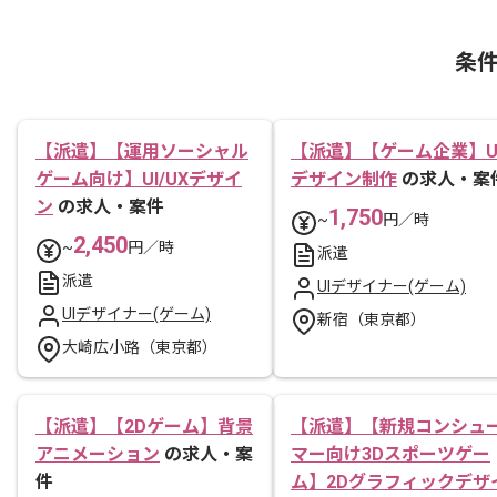
条
【派遣】【運用ソーシャル
【派遣】【ゲーム企業】U
ゲーム向け】UI/UXデザイ
デザイン制作
の求人・案
ン
の求人・案件
1,750
~
円／時
2,450
~
円／時
派遣
派遣
UIデザイナー(ゲーム)
UIデザイナー(ゲーム)
新宿（東京都）
大崎広小路（東京都）
【派遣】【2Dゲーム】背景
【派遣】【新規コンシュ
アニメーション
の求人・案
マー向け3Dスポーツゲー
件
ム】2Dグラフィックデザ