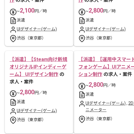
作
の求人・案件
作
の求人・案件
2,100
2,800
~
円／時
~
円／時
派遣
派遣
UIデザイナー(ゲーム)
UIデザイナー(ゲーム)
渋谷（東京都）
渋谷（東京都）
【派遣】【Steam向け新規
【派遣】【運用中スマー
オリジナルIPインディーゲ
フォンゲーム】UIアニメ
ーム】 UIデザイン制作
の
ション制作
の求人・案件
求人・案件
2,800
~
円／時
2,800
~
円／時
派遣
派遣
UIデザイナー(ゲーム)
,
2
ニメーター
UIデザイナー(ゲーム)
渋谷（東京都）
渋谷（東京都）