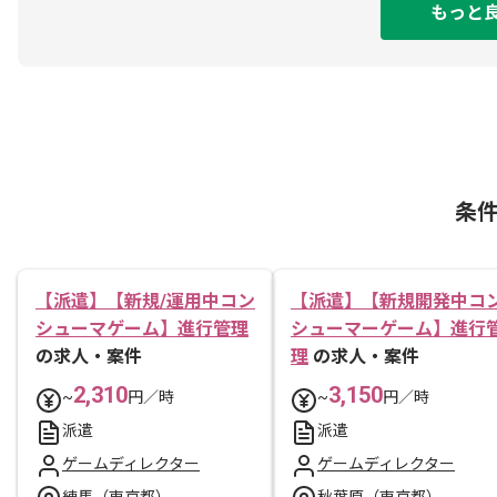
もっと
条
【派遣】【新規/運用中コン
【派遣】【新規開発中コ
シューマゲーム】進行管理
シューマーゲーム】進行
の求人・案件
理
の求人・案件
2,310
3,150
~
円／時
~
円／時
派遣
派遣
ゲームディレクター
ゲームディレクター
練馬（東京都）
秋葉原（東京都）