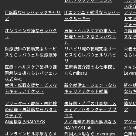
レバテックフリーランス
（フ
ス紹
IT転職ならレバテックキャリ
ITエンジニア就活ならレバテ
フリ
ア
ックルーキー
トす
フォ
オンライン診療ならレバク
医療・ヘルスケアの求人・
介護
リ
転職サービスならレバウェ
スな
ル
医療技師の転職支援サービ
リハビリ職の転職支援サー
栄養
スならレバウェル医療技師
ビスならレバウェルリハビ
なら
リ
医療・ヘルスケア業界の課
医療看護介護のお仕事探し
メキ
題解決支援ならレバウェル
ならmikaru
Lever
株式会社
就活・転職支援サービスな
新卒就活エージェントなら
新卒
らキャリアチケット
キャリアチケット就職
なら
ェ
フリーター・既卒・未経験
未経験・若手の仕事探しメ
障が
の就職・再就職ならハタラ
ディア／ハタラクティブ プ
ア
クティブ
ラス
AI面接ならNALYSYS
人と組織のお悩み解決なら
アジャ
NALYSYS Lab.
effec
オンラインピル診療ならメ
外国人採用ならLeverages
企業