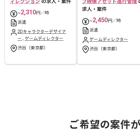
ィレクション
の求人・案件
ブ映像アセット進行管理
求人・案件
2,310
~
円／時
2,450
~
円／時
派遣
派遣
2Dキャラクターデザイナ
ー
,
ゲームディレクター
ゲームディレクター
渋谷（東京都）
渋谷（東京都）
ご希望の案件