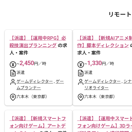
リモート
【派遣】【運用中RPG】必
【派遣】【新規AIアニメ
殺技演出プランニング
の求
作】脚本ディレクション
人・案件
求人・案件
2,450
1,330
~
円／時
~
円／時
派遣
派遣
ゲームディレクター
,
ゲー
ゲームディレクター
,
シナ
ムプランナー
リオライター
六本木（東京都）
六本木（東京都）
【派遣】【新規スマートフ
【派遣】【運用中スマー
ォン向けゲーム】アートデ
フォン向けゲーム】3Dラ