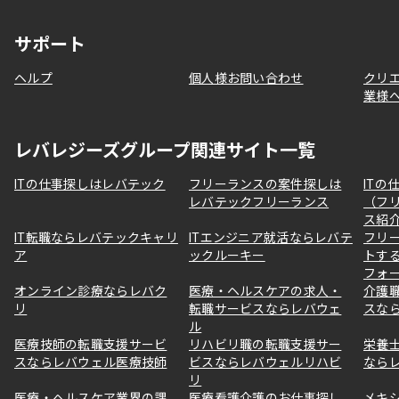
サポート
ヘルプ
個人様お問い合わせ
クリ
業様
レバレジーズグループ関連サイト一覧
ITの仕事探しはレバテック
フリーランスの案件探しは
ITの
レバテックフリーランス
（フ
ス紹
IT転職ならレバテックキャリ
ITエンジニア就活ならレバテ
フリ
ア
ックルーキー
トす
フォ
オンライン診療ならレバク
医療・ヘルスケアの求人・
介護
リ
転職サービスならレバウェ
スな
ル
医療技師の転職支援サービ
リハビリ職の転職支援サー
栄養
スならレバウェル医療技師
ビスならレバウェルリハビ
なら
リ
医療・ヘルスケア業界の課
医療看護介護のお仕事探し
メキ