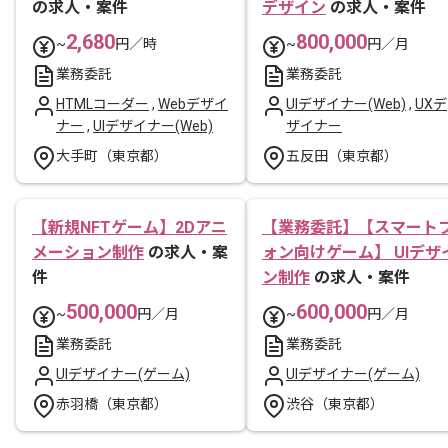
の求人・案件
デザイン
の求人・案件
2,680
800,000
~
円／時
~
円／月
業務委託
業務委託
HTMLコーダー
,
Webデザイ
UIデザイナー(Web)
,
UXデ
ナー
,
UIデザイナー(Web)
ザイナー
大手町（東京都）
五反田（東京都）
【新規NFTゲーム】2Dアニ
【業務委託】【スマート
メーション制作
の求人・案
ォン向けゲーム】 UIデザ
件
ン制作
の求人・案件
500,000
600,000
~
円／月
~
円／月
業務委託
業務委託
UIデザイナー(ゲーム)
UIデザイナー(ゲーム)
赤羽橋（東京都）
渋谷（東京都）