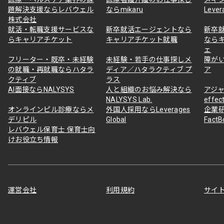
題解決支援ならレバウェル
ならmikaru
Lever
株式会社
就活・転職支援サービスな
新卒就活エージェントなら
新卒
らキャリアチケット
キャリアチケット就職
なら
ェ
フリーター・既卒・未経験
未経験・若手の仕事探しメ
障が
の就職・再就職ならハタラ
ディア／ハタラクティブ プ
ア
クティブ
ラス
AI面接ならNALYSYS
人と組織のお悩み解決なら
アジャ
NALYSYS Lab.
effec
オンラインピル診療ならメ
外国人採用ならLeverages
企業
デリピル
Global
Fact
レバウェル保育士 保育士向
けお役立ち情報
運営会社
利用規約
サイ