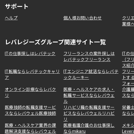
サポート
ヘルプ
個人様お問い合わせ
クリ
業様
レバレジーズグループ関連サイト一覧
ITの仕事探しはレバテック
フリーランスの案件探しは
ITの
レバテックフリーランス
（フ
ス紹
IT転職ならレバテックキャリ
ITエンジニア就活ならレバテ
フリ
ア
ックルーキー
トす
フォ
オンライン診療ならレバク
医療・ヘルスケアの求人・
介護
リ
転職サービスならレバウェ
スな
ル
医療技師の転職支援サービ
リハビリ職の転職支援サー
栄養
スならレバウェル医療技師
ビスならレバウェルリハビ
なら
リ
医療・ヘルスケア業界の課
医療看護介護のお仕事探し
メキ
題解決支援ならレバウェル
ならmikaru
Lever