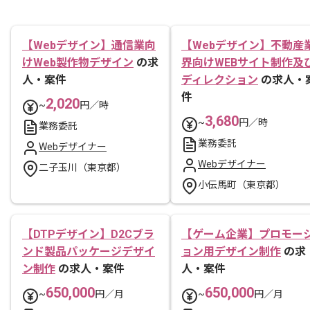
【Webデザイン】通信業向
【Webデザイン】不動産
けWeb製作物デザイン
の求
界向けWEBサイト制作及
人・案件
ディレクション
の求人・
件
2,020
~
円／時
3,680
~
円／時
業務委託
業務委託
Webデザイナー
Webデザイナー
二子玉川（東京都）
小伝馬町（東京都）
【DTPデザイン】D2Cブラ
【ゲーム企業】プロモー
ンド製品パッケージデザイ
ョン用デザイン制作
の求
ン制作
の求人・案件
人・案件
650,000
650,000
~
円／月
~
円／月