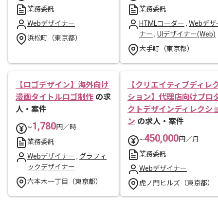
業務委託
業務委託
Webデザイナー
HTMLコーダー
,
Webデザ
ナー
,
UIデザイナー(Web)
浜松町（東京都）
大手町（東京都）
【ロゴデザイン】海外向け
【クリエイティブディレ
漫画タイトルロゴ制作
の求
ション】代理店向けプロ
人・案件
クトデザインディレクシ
ン
の求人・案件
1,780
~
円／時
450,000
~
円／月
業務委託
業務委託
Webデザイナー
,
グラフィ
ックデザイナー
Webデザイナー
六本木一丁目（東京都）
虎ノ門ヒルズ（東京都）