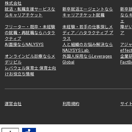
株式会社
就活・転職支援サービスな
新卒就活エージェントなら
新卒
らキャリアチケット
キャリアチケット就職
なら
ェ
フリーター・既卒・未経験
未経験・若手の仕事探しメ
障が
の就職・再就職ならハタラ
ディア／ハタラクティブ プ
ア
クティブ
ラス
AI面接ならNALYSYS
人と組織のお悩み解決なら
アジャ
NALYSYS Lab.
effec
オンラインピル診療ならメ
外国人採用ならLeverages
企業
デリピル
Global
Fact
レバウェル保育士 保育士向
けお役立ち情報
運営会社
利用規約
サイ