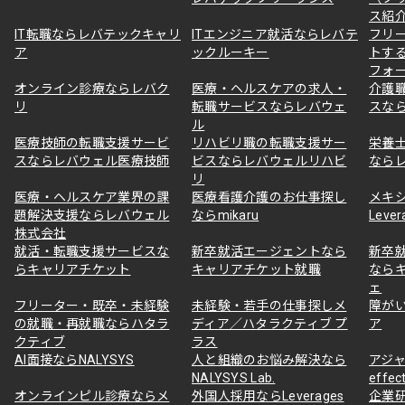
ス紹
IT転職ならレバテックキャリ
ITエンジニア就活ならレバテ
フリ
ア
ックルーキー
トす
フォ
オンライン診療ならレバク
医療・ヘルスケアの求人・
介護
リ
転職サービスならレバウェ
スな
ル
医療技師の転職支援サービ
リハビリ職の転職支援サー
栄養
スならレバウェル医療技師
ビスならレバウェルリハビ
なら
リ
医療・ヘルスケア業界の課
医療看護介護のお仕事探し
メキ
題解決支援ならレバウェル
ならmikaru
Lever
株式会社
就活・転職支援サービスな
新卒就活エージェントなら
新卒
らキャリアチケット
キャリアチケット就職
なら
ェ
フリーター・既卒・未経験
未経験・若手の仕事探しメ
障が
の就職・再就職ならハタラ
ディア／ハタラクティブ プ
ア
クティブ
ラス
AI面接ならNALYSYS
人と組織のお悩み解決なら
アジャ
NALYSYS Lab.
effec
オンラインピル診療ならメ
外国人採用ならLeverages
企業