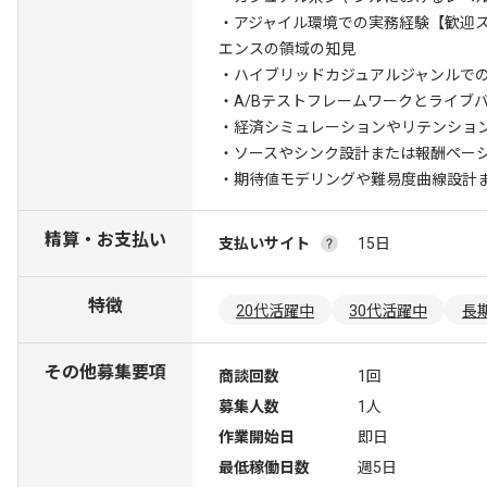
・アジャイル環境での実務経験
【歓迎
エンスの領域の知見
・ハイブリッドカジュアルジャンルで
・A/Bテストフレームワークとライブ
・経済シミュレーションやリテンショ
・ソースやシンク設計または報酬ペー
・期待値モデリングや難易度曲線設計
精算・お支払い
支払いサイト
15日
特徴
20代活躍中
30代活躍中
長
その他募集要項
商談回数
1回
募集人数
1人
作業開始日
即日
最低稼働日数
週5日