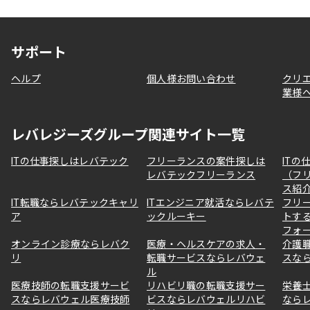
サポート
ヘルプ
個人様お問い合わせ
クリ
業様
レバレジーズグループ関連サイト一覧
ITの仕事探しはレバテック
フリーランスの案件探しは
ITの
レバテックフリーランス
（フ
ス紹
IT転職ならレバテックキャリ
ITエンジニア就活ならレバテ
フリ
ア
ックルーキー
トす
フォ
オンライン診療ならレバク
医療・ヘルスケアの求人・
介護
リ
転職サービスならレバウェ
スな
ル
医療技師の転職支援サービ
リハビリ職の転職支援サー
栄養
スならレバウェル医療技師
ビスならレバウェルリハビ
なら