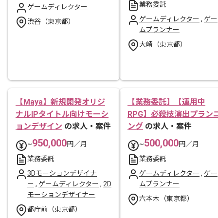
業務委託
ゲームディレクター
ゲームディレクター
,
ゲー
渋谷（東京都）
ムプランナー
大崎（東京都）
【Maya】新規開発オリジ
【業務委託】【運用中
ナルIPタイトル向けモーシ
RPG】必殺技演出プラン
ョンデザイン
の求人・案件
ング
の求人・案件
950,000
500,000
~
円／月
~
円／月
業務委託
業務委託
3Dモーションデザイナ
ゲームディレクター
,
ゲー
ー
,
ゲームディレクター
,
2D
ムプランナー
モーションデザイナー
六本木（東京都）
都庁前（東京都）