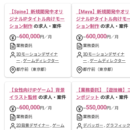
【Spine】新規開発中オリ
【Maya】新規開発中オリ
ジナルIPタイトル向けモー
ジナルIPタイトル向けモ
ション制作
の求人・案件
ション制作
の求人・案件
600,000
600,000
~
円／月
~
円／月
業務委託
業務委託
3Dモーションデザイナ
3Dモーションデザイナ
ー
,
ゲームディレクター
ー
,
ゲームディレクター
都庁前（東京都）
都庁前（東京都）
【女性向けIPゲーム】背景
【業務委託】【遊技機】
イラスト監修
の求人・案件
ンポジット
の求人・案件
600,000
550,000
~
円／月
~
円／月
業務委託
業務委託
2D背景デザイナー
,
ゲーム
デバッガー
,
グラフィッ