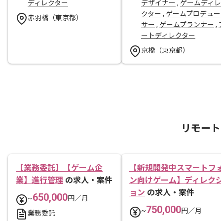
ディレクター
デザイナー
,
ゲームディレ
クター
,
ゲームプロデュー
赤羽橋（東京都）
サー
,
ゲームプランナー
,
ートディレクター
京橋（東京都）
リモート
【業務委託】【ゲーム企
【新規開発中スマートフ
業】進行管理
の求人・案件
ン向けゲーム】ディレク
ョン
の求人・案件
650,000
~
円／月
750,000
~
円／月
業務委託