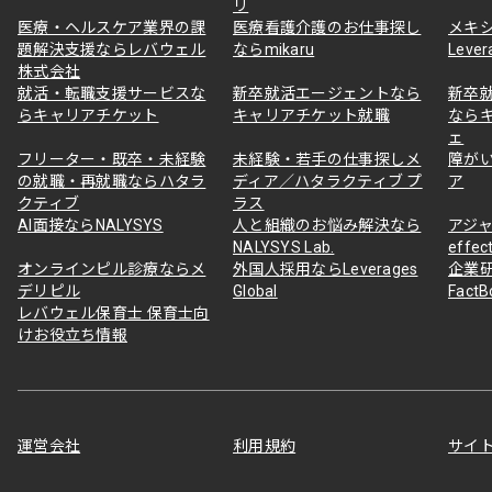
リ
医療・ヘルスケア業界の課
医療看護介護のお仕事探し
メキ
題解決支援ならレバウェル
ならmikaru
Lever
株式会社
就活・転職支援サービスな
新卒就活エージェントなら
新卒
らキャリアチケット
キャリアチケット就職
なら
ェ
フリーター・既卒・未経験
未経験・若手の仕事探しメ
障が
の就職・再就職ならハタラ
ディア／ハタラクティブ プ
ア
クティブ
ラス
AI面接ならNALYSYS
人と組織のお悩み解決なら
アジャ
NALYSYS Lab.
effec
オンラインピル診療ならメ
外国人採用ならLeverages
企業
デリピル
Global
Fact
レバウェル保育士 保育士向
けお役立ち情報
運営会社
利用規約
サイ