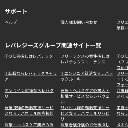
サポート
ヘルプ
個人様お問い合わせ
クリ
業様
レバレジーズグループ関連サイト一覧
ITの仕事探しはレバテック
フリーランスの案件探しは
ITの
レバテックフリーランス
（フ
ス紹
IT転職ならレバテックキャリ
ITエンジニア就活ならレバテ
フリ
ア
ックルーキー
トす
フォ
オンライン診療ならレバク
医療・ヘルスケアの求人・
介護
リ
転職サービスならレバウェ
スな
ル
医療技師の転職支援サービ
リハビリ職の転職支援サー
栄養
スならレバウェル医療技師
ビスならレバウェルリハビ
なら
リ
医療・ヘルスケア業界の課
医療看護介護のお仕事探し
メキ