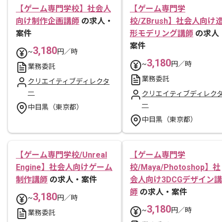
【ゲーム専門学校】社会人
【ゲーム専門学
向け制作企画講師
の求人・
校/ZBrush】社会人向け
案件
形モデリング講師
の求人
案件
3,180
~
円／時
3,180
~
円／時
業務委託
業務委託
クリエイティブディレクタ
ー
クリエイティブディレク
ー
中目黒（東京都）
中目黒（東京都）
【ゲーム専門学校/Unreal
【ゲーム専門学
Engine】社会人向けゲーム
校/Maya/Photoshop】社
制作講師
の求人・案件
会人向け3DCGデザイン講
師
の求人・案件
3,180
~
円／時
3,180
~
円／時
業務委託