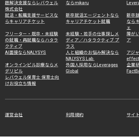
題解決支援ならレバウェル
ならmikaru
Lever
株式会社
就活・転職支援サービスな
新卒就活エージェントなら
新卒
らキャリアチケット
キャリアチケット就職
なら
ェ
フリーター・既卒・未経験
未経験・若手の仕事探しメ
障が
の就職・再就職ならハタラ
ディア／ハタラクティブ プ
ア
クティブ
ラス
AI面接ならNALYSYS
人と組織のお悩み解決なら
アジャ
NALYSYS Lab.
effec
オンラインピル診療ならメ
外国人採用ならLeverages
企業
デリピル
Global
Fact
レバウェル保育士 保育士向
けお役立ち情報
運営会社
利用規約
サイ