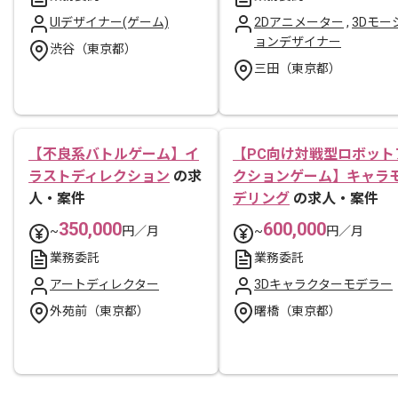
UIデザイナー(ゲーム)
2Dアニメーター
,
3Dモー
ョンデザイナー
渋谷（東京都）
三田（東京都）
【不良系バトルゲーム】イ
【PC向け対戦型ロボット
ラストディレクション
の求
クションゲーム】キャラ
人・案件
デリング
の求人・案件
350,000
600,000
~
円／月
~
円／月
業務委託
業務委託
アートディレクター
3Dキャラクターモデラー
外苑前（東京都）
曙橋（東京都）