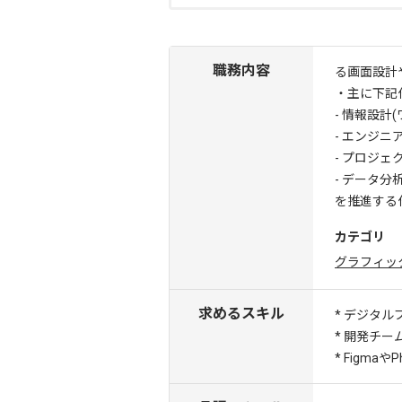
職務内容
る画面設計
・主に下記
- 情報設計
- エンジ
- プロジ
- データ
を推進する
カテゴリ
グラフィッ
求めるスキル
* デジタ
* 開発チ
* Figma