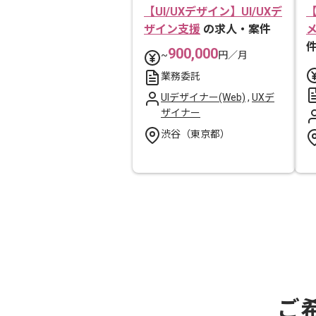
【UI/UXデザイン】UI/UXデ
【
ザイン支援
の求人・案件
900,000
~
円／月
業務委託
UIデザイナー(Web)
,
UXデ
ザイナー
渋谷（東京都）
ご