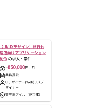
【UI/UXデザイン】旅行代
理店向けアプリケーション
制作
の求人・案件
850,000
~
円／月
業務委託
UIデザイナー(Web)
,
UXデ
ザイナー
天王洲アイル（東京都）