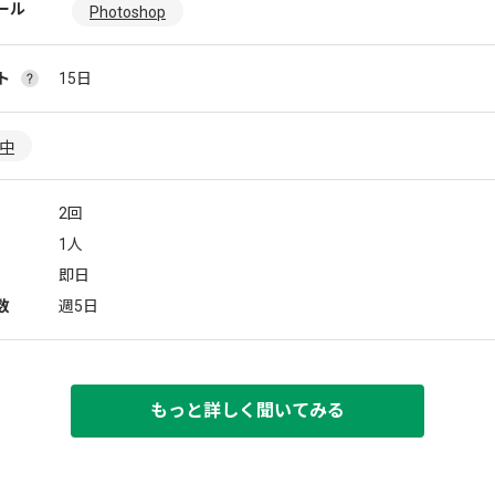
ール
Photoshop
ト
15日
躍中
2回
1人
即日
数
週5日
もっと詳しく聞いてみる