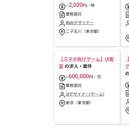
2,020
~
円／時
業務委託
Webデザイナー
二子玉川（東京都）
【スマホ向けゲーム】UI実
装
の求人・案件
600,000
~
円／月
業務委託
UIデザイナー(ゲーム)
東京（東京都）