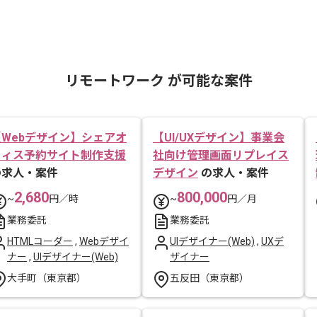
リモートワーク が可能な案件
【Webデザイン】シェアオ
【UI/UXデザイン】事業会
フィス予約サイト制作支援
社向け管理画面リプレイス
の求人・案件
デザイン
の求人・案件
2,680
800,000
~
円／時
~
円／月
業務委託
業務委託
HTMLコーダー
,
Webデザイ
UIデザイナー(Web)
,
UXデ
ナー
,
UIデザイナー(Web)
ザイナー
大手町（東京都）
五反田（東京都）