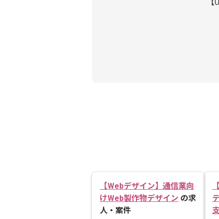
【
【Webデザイン】通信業向
【
けWeb製作物デザイン
の求
人・案件