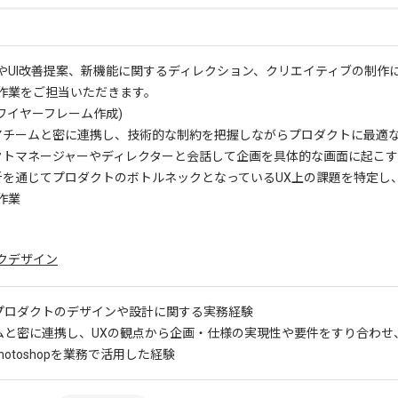
やUI改善提案、新機能に関するディレクション、クリエイティブの制作
作業をご担当いただきます。
(ワイヤーフレーム作成)
ニアチームと密に連携し、技術的な制約を把握しながらプロダクトに最適な
ェクトマネージャーやディレクターと会話して企画を具体的な画面に起こ
分析を通じてプロダクトのボトルネックとなっているUX上の課題を特定
作業
クデザイン
ルプロダクトのデザインや設計に関する実務経験
ームと密に連携し、UXの観点から企画・仕様の実現性や要件をすり合わ
やPhotoshopを業務で活用した経験