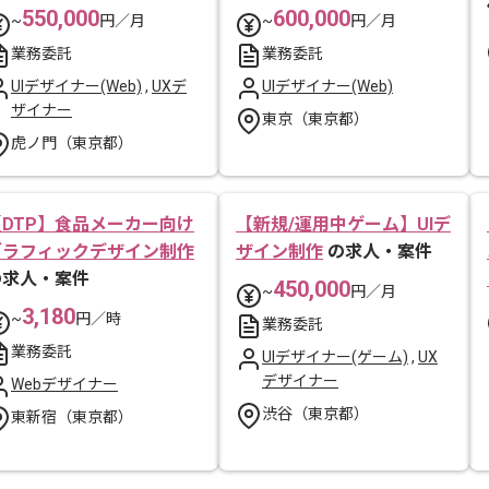
550,000
600,000
~
円／月
~
円／月
業務委託
業務委託
UIデザイナー(Web)
,
UXデ
UIデザイナー(Web)
ザイナー
東京（東京都）
虎ノ門（東京都）
【DTP】食品メーカー向け
【新規/運用中ゲーム】UIデ
グラフィックデザイン制作
ザイン制作
の求人・案件
の求人・案件
450,000
~
円／月
3,180
~
円／時
業務委託
業務委託
UIデザイナー(ゲーム)
,
UX
デザイナー
Webデザイナー
渋谷（東京都）
東新宿（東京都）