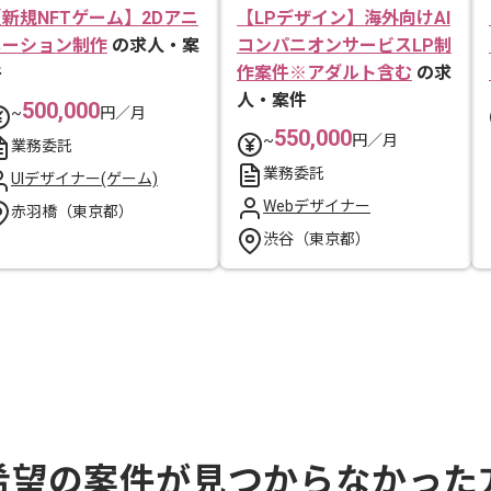
新規NFTゲーム】2Dアニ
【LPデザイン】海外向けAI
メーション制作
の求人・案
コンパニオンサービスLP制
件
作案件※アダルト含む
の求
人・案件
500,000
~
円／月
550,000
~
円／月
業務委託
業務委託
UIデザイナー(ゲーム)
Webデザイナー
赤羽橋（東京都）
渋谷（東京都）
希望の案件が見つからなかった