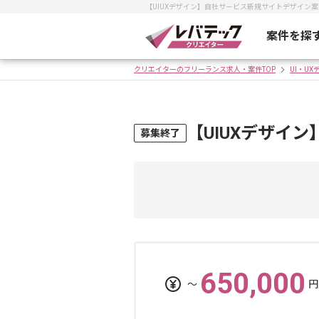
【UIUXデザイン】自社サービス新規サイトデザイン
案件を探
クリエイターのフリーランス求人・案件TOP
UI・U
【UIUXデザイ
募集終了
650,000
〜
円