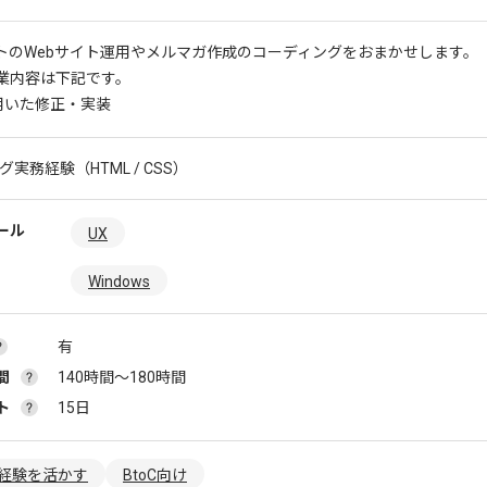
トのWebサイト運用やメルマガ作成のコーディングをおまかせします。
業内容は下記です。
を用いた修正・実装
グ実務経験（HTML / CSS）
ール
UX
Windows
有
間
140時間〜180時間
ト
15日
経験を活かす
BtoC向け