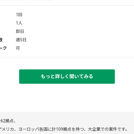
1回
1人
即日
数
週5日
ーク
可
もっと詳しく聞いてみる
62拠点、
、アメリカ、ヨーロッパ各国に計109拠点を持つ、大企業での案件です。