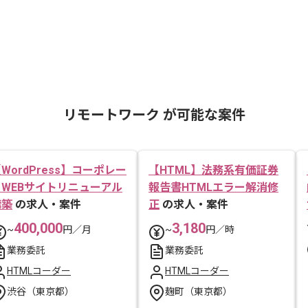
リモートワーク が可能な案件
WordPress】コーポレー
【HTML】法務系有価証券
トWEBサイトリニューアル
報告書HTMLエラー解消修
構築
の求人・案件
正
の求人・案件
400,000
3,180
~
円／月
~
円／時
業務委託
業務委託
HTMLコーダー
HTMLコーダー
渋谷（東京都）
麹町（東京都）