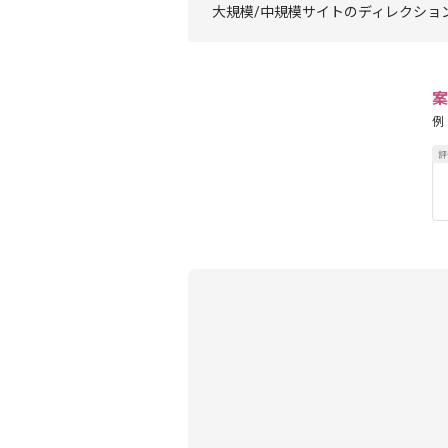
大規模/中規模サイトのディレクショ
案
例