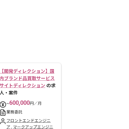
【開発ディレクション】国
内ブランド品買取サービス
サイトディレクション
の求
人・案件
600,000
~
円／月
業務委託
フロントエンドエンジニ
ア
,
マークアップエンジニ