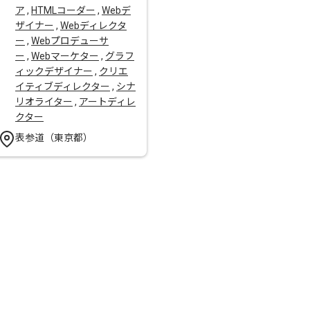
ア
,
HTMLコーダー
,
Webデ
ザイナー
,
Webディレクタ
ー
,
Webプロデューサ
ー
,
Webマーケター
,
グラフ
ィックデザイナー
,
クリエ
イティブディレクター
,
シナ
リオライター
,
アートディレ
クター
表参道（東京都）