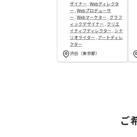
ザイナー
,
Webディレクタ
ー
,
Webプロデューサ
ー
,
Webマーケター
,
グラフ
ィックデザイナー
,
クリエ
イティブディレクター
,
シナ
リオライター
,
アートディレ
クター
渋谷（東京都）
ご