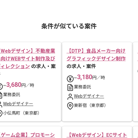
条件が似ている案件
【Webデザイン】不動産業
【DTP】食品メーカー向け
界向けWEBサイト制作及び
グラフィックデザイン制作
ディレクション
の求人・案
の求人・案件
件
3,180
~
円／時
3,680
~
円／時
業務委託
業務委託
Webデザイナー
Webデザイナー
東新宿（東京都）
小伝馬町（東京都）
【ゲーム企業】プロモーシ
【Webデザイン】ECサイト