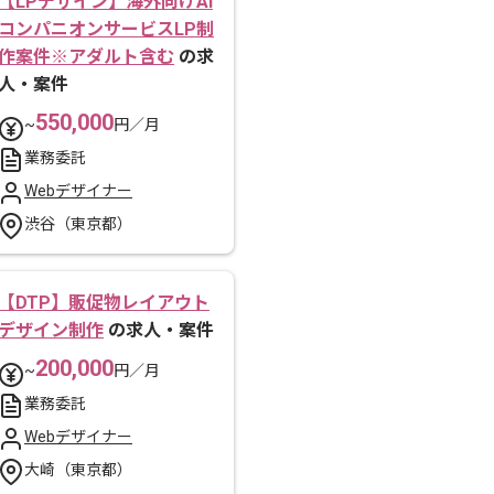
【LPデザイン】海外向けAI
コンパニオンサービスLP制
作案件※アダルト含む
の求
人・案件
550,000
~
円／月
業務委託
Webデザイナー
渋谷（東京都）
【DTP】販促物レイアウト
デザイン制作
の求人・案件
200,000
~
円／月
業務委託
Webデザイナー
大崎（東京都）