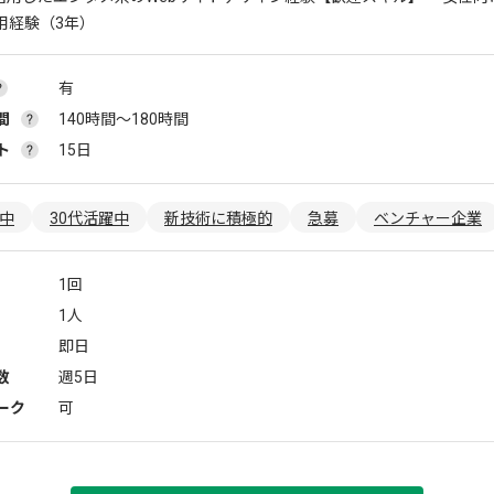
用経験（3年）
有
間
140時間〜180時間
ト
15日
躍中
30代活躍中
新技術に積極的
急募
ベンチャー企業
1回
1人
即日
数
週5日
ーク
可