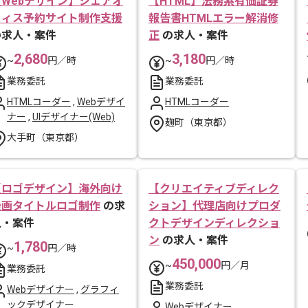
【Webデザイン】シェアオ
【HTML】法務系有価証券
フィス予約サイト制作支援
報告書HTMLエラー解消修
の求人・案件
正
の求人・案件
2,680
3,180
~
円／時
~
円／時
業務委託
業務委託
HTMLコーダー
,
Webデザイ
HTMLコーダー
ナー
,
UIデザイナー(Web)
麹町（東京都）
大手町（東京都）
【ロゴデザイン】海外向け
【クリエイティブディレク
漫画タイトルロゴ制作
の求
ション】代理店向けプロダ
人・案件
クトデザインディレクショ
ン
の求人・案件
1,780
~
円／時
450,000
~
円／月
業務委託
業務委託
Webデザイナー
,
グラフィ
ックデザイナー
Webデザイナー