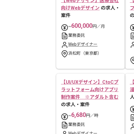
【Webデザイン】医療会社
向けWebデザイン
の求人・
案件
600,000
~
円／月
業務委託
Webデザイナー
浜松町（東京都）
【UI/UXデザイン】CtoCプ
ラットフォーム向けアプリ
制作案件 ※アダルト含む
の求人・案件
6,680
~
円／時
業務委託
Webデザイナー