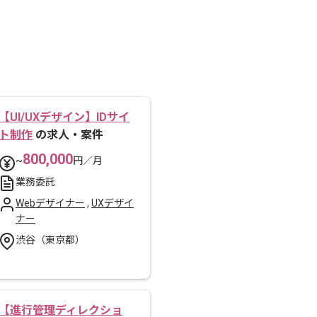
【UI/UXデザイン】IDサイ
ト制作
の求人・案件
800,000
~
円／月
業務委託
Webデザイナー
,
UXデザイ
ナー
渋谷（東京都）
【進行管理ディレクショ