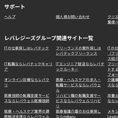
サポート
ヘルプ
個人様お問い合わせ
クリ
業様
レバレジーズグループ関連サイト一覧
ITの仕事探しはレバテック
フリーランスの案件探しは
ITの
レバテックフリーランス
（フ
ス紹
IT転職ならレバテックキャリ
ITエンジニア就活ならレバテ
フリ
ア
ックルーキー
トす
フォ
オンライン診療ならレバク
医療・ヘルスケアの求人・
介護
リ
転職サービスならレバウェ
スな
ル
医療技師の転職支援サービ
リハビリ職の転職支援サー
栄養
スならレバウェル医療技師
ビスならレバウェルリハビ
なら
リ
医療・ヘルスケア業界の課
医療看護介護のお仕事探し
メキ
題解決支援ならレバウェル
ならmikaru
Lever