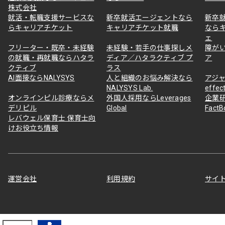
株式会社
就活・転職支援サービスな
新卒就活エージェントなら
新卒
らキャリアチケット
キャリアチケット就職
なら
ェ
フリーター・既卒・未経験
未経験・若手の仕事探しメ
障が
の就職・再就職ならハタラ
ディア／ハタラクティブ プ
ア
クティブ
ラス
AI面接ならNALYSYS
人と組織のお悩み解決なら
アジャ
NALYSYS Lab.
effec
オンラインピル診療ならメ
外国人採用ならLeverages
企業
デリピル
Global
Fact
レバウェル保育士 保育士向
けお役立ち情報
運営会社
利用規約
サイ