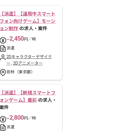
【派遣】【運用中スマート
フォン向けゲーム】モーシ
ョン制作
の求人・案件
2,450
~
円／時
派遣
2Dキャラクターデザイナ
ー
,
2Dアニメーター
若林（東京都）
【派遣】【新規スマートフ
ォンゲーム】着彩
の求人・
案件
2,800
~
円／時
派遣