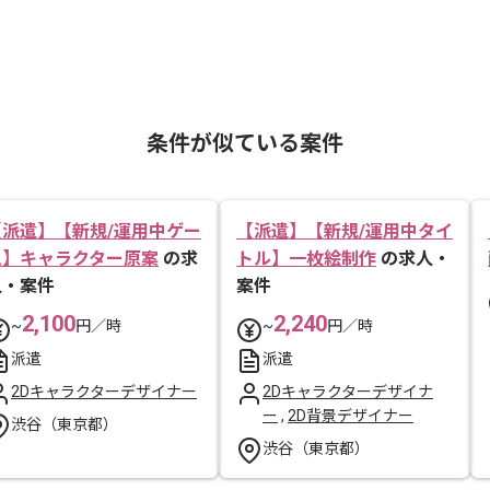
条件が似ている案件
【派遣】【新規/運用中ゲー
【派遣】【新規/運用中タイ
ム】キャラクター原案
の求
トル】一枚絵制作
の求人・
人・案件
案件
2,100
2,240
~
円／時
~
円／時
派遣
派遣
2Dキャラクターデザイナー
2Dキャラクターデザイナ
ー
,
2D背景デザイナー
渋谷（東京都）
渋谷（東京都）