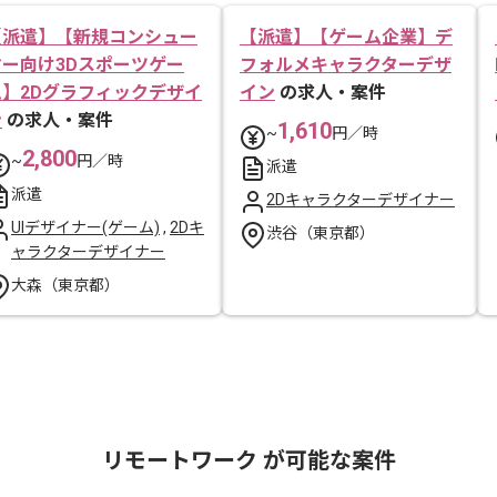
【派遣】【新規コンシュー
【派遣】【ゲーム企業】デ
マー向け3Dスポーツゲー
フォルメキャラクターデザ
ム】2Dグラフィックデザイ
イン
の求人・案件
ン
の求人・案件
1,610
~
円／時
2,800
~
円／時
派遣
派遣
2Dキャラクターデザイナー
UIデザイナー(ゲーム)
,
2Dキ
渋谷（東京都）
ャラクターデザイナー
大森（東京都）
リモートワーク が可能な案件