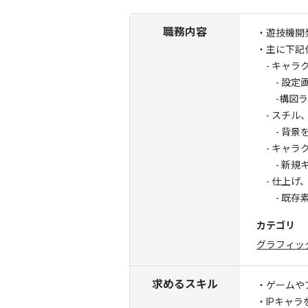
職務内容
・遊技機開
・主に下記
- キャラ
- 設定画
-構図ラフ
- スチル
- 背景を
- キャラ
- 新規キ
- 仕上げ
- 既存素
カテゴリ
グラフィッ
求めるスキル
・ゲームや
・IPキャ