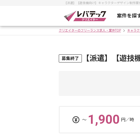
【派遣】【遊技機向け】キャラクターデザイン制作案
案件を探
クリエイターのフリーランス求人・案件TOP
キャラク
【派遣】【遊技
募集終了
1,900
〜
円／時