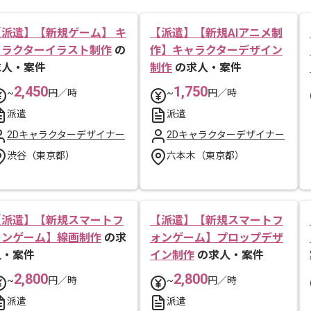
【派遣】【新規ゲーム】 キ
【派遣】【新規AIアニメ制
ャラクターイラスト制作
の
作】キャラクターデザイン
求人・案件
制作
の求人・案件
2,450
1,750
~
円／時
~
円／時
派遣
派遣
2Dキャラクターデザイナー
2Dキャラクターデザイナー
渋谷（東京都）
六本木（東京都）
【派遣】【新規スマートフ
【派遣】【新規スマートフ
ォンゲーム】線画制作
の求
ォンゲーム】プロップデザ
人・案件
イン制作
の求人・案件
2,800
2,800
~
円／時
~
円／時
派遣
派遣