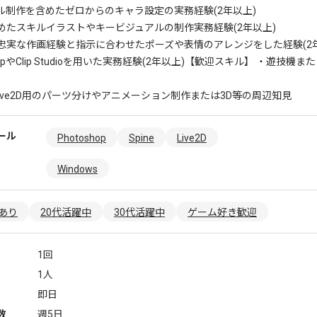
ル制作を含めたゼロからのキャラ設定の実務経験(2年以上)
めたスキルイラストやキービジュアルの制作実務経験(2年以上)
忠実な作画経験と指示に合わせたポーズや表情のアレンジをした経験(2年
opやClip Studioを用いた実務経験(2年以上)
【歓迎スキル】 ・遊技機ま
やLive2D用のパーツ分けやアニメーション制作または3D等の周辺知見
ール
Photoshop
Spine
Live2D
Windows
あり
20代活躍中
30代活躍中
ゲーム好き歓迎
1回
1人
即日
数
週5日