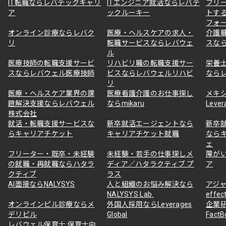
IT転職ならレバテックキャリ
ITエンジニア就活ならレバテ
フリ
ア
ックルーキー
トす
フォ
オンライン診療ならレバク
医療・ヘルスケアの求人・
介護
リ
転職サービスならレバウェ
スな
ル
医療技師の転職支援サービ
リハビリ職の転職支援サー
栄養
スならレバウェル医療技師
ビスならレバウェルリハビ
なら
リ
医療・ヘルスケア業界の課
医療看護介護のお仕事探し
メキ
題解決支援ならレバウェル
ならmikaru
Lever
株式会社
就活・転職支援サービスな
新卒就活エージェントなら
新卒
らキャリアチケット
キャリアチケット就職
なら
ェ
フリーター・既卒・未経験
未経験・若手の仕事探しメ
障が
の就職・再就職ならハタラ
ディア／ハタラクティブ プ
ア
クティブ
ラス
AI面接ならNALYSYS
人と組織のお悩み解決なら
アジャ
NALYSYS Lab.
effec
オンラインピル診療ならメ
外国人採用ならLeverages
企業
デリピル
Global
Fact
レバウェル保育士 保育士向