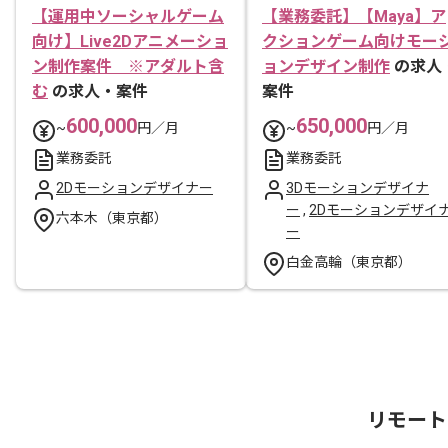
【運用中ソーシャルゲーム
【業務委託】【Maya】ア
向け】Live2Dアニメーショ
クションゲーム向けモー
ン制作案件 ※アダルト含
ョンデザイン制作
の求人
む
の求人・案件
案件
600,000
650,000
~
円／月
~
円／月
業務委託
業務委託
2Dモーションデザイナー
3Dモーションデザイナ
ー
,
2Dモーションデザイ
六本木（東京都）
ー
白金高輪（東京都）
リモート