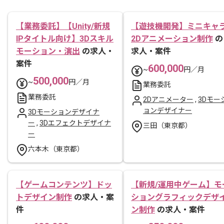
【業務委託】【Unity/新規
【遊技機開発】ミニキャ
IPタイトル向け】3Dスキル
2Dアニメーション制作
の
モーション・演出
の求人・
求人・案件
案件
600,000
~
円／月
500,000
~
円／月
業務委託
業務委託
2Dアニメーター
,
3Dモー
ョンデザイナー
3Dモーションデザイナ
ー
,
3Dエフェクトデザイナ
三田（東京都）
ー
六本木（東京都）
【ゲームコンテンツ】ドッ
【新規/運用中ゲーム】モ
トデザイン制作
の求人・案
ショングラフィックデザ
件
ン制作
の求人・案件