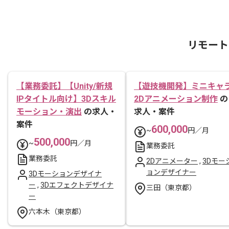
リモート
【業務委託】【Unity/新規
【遊技機開発】ミニキャ
IPタイトル向け】3Dスキル
2Dアニメーション制作
の
モーション・演出
の求人・
求人・案件
案件
600,000
~
円／月
500,000
~
円／月
業務委託
業務委託
2Dアニメーター
,
3Dモー
ョンデザイナー
3Dモーションデザイナ
ー
,
3Dエフェクトデザイナ
三田（東京都）
ー
六本木（東京都）