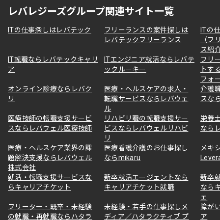
レバレジーズグループ関連サイト一覧
ITの仕事探しはレバテック
フリーランスの案件探しは
ITの
レバテックフリーランス
（フ
ス紹
IT転職ならレバテックキャリ
ITエンジニア就活ならレバテ
フリ
ア
ックルーキー
トす
フォ
オンライン診療ならレバク
医療・ヘルスケアの求人・
介護
リ
転職サービスならレバウェ
スな
ル
医療技師の転職支援サービ
リハビリ職の転職支援サー
栄養
スならレバウェル医療技師
ビスならレバウェルリハビ
なら
リ
医療・ヘルスケア業界の課
医療看護介護のお仕事探し
メキ
題解決支援ならレバウェル
ならmikaru
Lever
株式会社
就活・転職支援サービスな
新卒就活エージェントなら
新卒
らキャリアチケット
キャリアチケット就職
なら
ェ
フリーター・既卒・未経験
未経験・若手の仕事探しメ
障が
の就職・再就職ならハタラ
ディア／ハタラクティブ プ
ア