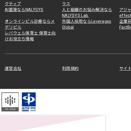
クティブ
ラス
AI面接ならNALYSYS
人と組織のお悩み解決なら
アジャ
NALYSYS Lab.
effec
オンラインピル診療ならメ
外国人採用ならLeverages
企業
デリピル
Global
Fact
レバウェル保育士 保育士向
けお役立ち情報
運営会社
利用規約
サイ