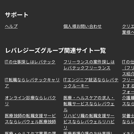
サポート
ヘルプ
個人様お問い合わせ
クリ
業様
レバレジーズグループ関連サイト一覧
ITの仕事探しはレバテック
フリーランスの案件探しは
ITの
レバテックフリーランス
（フ
ス紹
IT転職ならレバテックキャリ
ITエンジニア就活ならレバテ
フリ
ア
ックルーキー
トす
フォ
オンライン診療ならレバク
医療・ヘルスケアの求人・
介護
リ
転職サービスならレバウェ
スな
ル
医療技師の転職支援サービ
リハビリ職の転職支援サー
栄養
スならレバウェル医療技師
ビスならレバウェルリハビ
なら
リ
医療・ヘルスケア業界の課
医療看護介護のお仕事探し
メキ