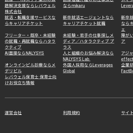
題解決支援ならレバウェル
ならmikaru
Lever
株式会社
就活・転職支援サービスな
新卒就活エージェントなら
新卒
らキャリアチケット
キャリアチケット就職
なら
ェ
フリーター・既卒・未経験
未経験・若手の仕事探しメ
障が
の就職・再就職ならハタラ
ディア／ハタラクティブ プ
ア
クティブ
ラス
AI面接ならNALYSYS
人と組織のお悩み解決なら
アジャ
NALYSYS Lab.
effec
オンラインピル診療ならメ
外国人採用ならLeverages
企業
デリピル
Global
Fact
レバウェル保育士 保育士向
けお役立ち情報
運営会社
利用規約
サイ