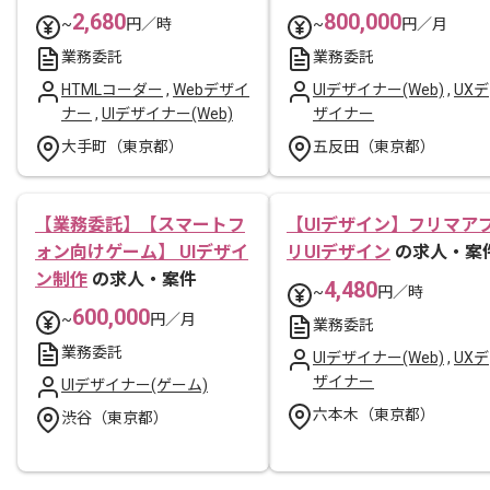
2,680
800,000
~
円／時
~
円／月
業務委託
業務委託
HTMLコーダー
,
Webデザイ
UIデザイナー(Web)
,
UXデ
ナー
,
UIデザイナー(Web)
ザイナー
大手町（東京都）
五反田（東京都）
【業務委託】【スマートフ
【UIデザイン】フリマア
ォン向けゲーム】 UIデザイ
リUIデザイン
の求人・案
ン制作
の求人・案件
4,480
~
円／時
600,000
~
円／月
業務委託
業務委託
UIデザイナー(Web)
,
UXデ
ザイナー
UIデザイナー(ゲーム)
六本木（東京都）
渋谷（東京都）