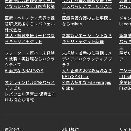
医療技師の転職支援サービ
リハビリ職の転職支援サー
栄養
スならレバウェル医療技師
ビスならレバウェルリハビ
なら
リ
医療・ヘルスケア業界の課
医療看護介護のお仕事探し
メキ
題解決支援ならレバウェル
ならmikaru
Lever
株式会社
就活・転職支援サービスな
新卒就活エージェントなら
新卒
らキャリアチケット
キャリアチケット就職
なら
ェ
フリーター・既卒・未経験
未経験・若手の仕事探しメ
障が
の就職・再就職ならハタラ
ディア／ハタラクティブ プ
ア
クティブ
ラス
AI面接ならNALYSYS
人と組織のお悩み解決なら
アジャ
NALYSYS Lab.
effec
オンラインピル診療ならメ
外国人採用ならLeverages
企業
デリピル
Global
Fact
レバウェル保育士 保育士向
けお役立ち情報
運営会社
利用規約
サイ