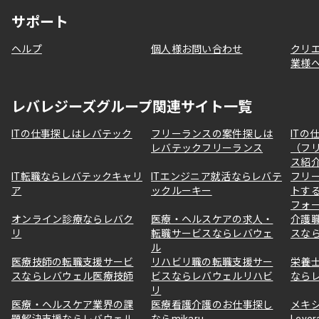
サポート
ヘルプ
個人様お問い合わせ
クリ
業様
レバレジーズグループ関連サイト一覧
ITの仕事探しはレバテック
フリーランスの案件探しは
ITの
レバテックフリーランス
（フ
ス紹
IT転職ならレバテックキャリ
ITエンジニア就活ならレバテ
フリ
ア
ックルーキー
トす
フォ
オンライン診療ならレバク
医療・ヘルスケアの求人・
介護
リ
転職サービスならレバウェ
スな
ル
医療技師の転職支援サービ
リハビリ職の転職支援サー
栄養
スならレバウェル医療技師
ビスならレバウェルリハビ
なら
リ
医療・ヘルスケア業界の課
医療看護介護のお仕事探し
メキ
題解決支援ならレバウェル
ならmikaru
Lever