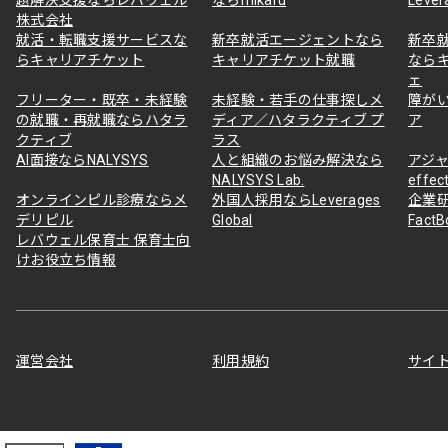
株式会社
就活・転職支援サービスな
新卒就活エージェントなら
新卒
らキャリアチケット
キャリアチケット就職
なら
ェ
フリーター・既卒・未経験
未経験・若手の仕事探しメ
障が
の就職・再就職ならハタラ
ディア／ハタラクティブ プ
ア
クティブ
ラス
AI面接ならNALYSYS
人と組織のお悩み解決なら
アジャ
NALYSYS Lab.
effec
オンラインピル診療ならメ
外国人採用ならLeverages
企業
デリピル
Global
Fact
レバウェル保育士 保育士向
けお役立ち情報
運営会社
利用規約
サイ