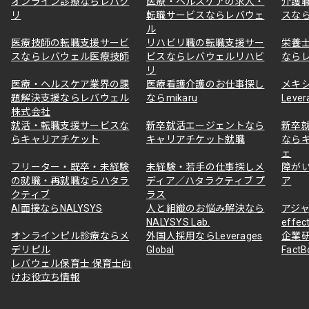
オンライン診療ならレバク
医療・ヘルスケアの求人・
介護
リ
転職サービスならレバウェ
スな
ル
医療技師の転職支援サービ
リハビリ職の転職支援サー
栄養
スならレバウェル医療技師
ビスならレバウェルリハビ
なら
リ
医療・ヘルスケア業界の課
医療看護介護のお仕事探し
メキ
題解決支援ならレバウェル
ならmikaru
Lever
株式会社
就活・転職支援サービスな
新卒就活エージェントなら
新卒
らキャリアチケット
キャリアチケット就職
なら
ェ
フリーター・既卒・未経験
未経験・若手の仕事探しメ
障が
の就職・再就職ならハタラ
ディア／ハタラクティブ プ
ア
クティブ
ラス
AI面接ならNALYSYS
人と組織のお悩み解決なら
アジャ
NALYSYS Lab.
effec
オンラインピル診療ならメ
外国人採用ならLeverages
企業
デリピル
Global
Fact
レバウェル保育士 保育士向
けお役立ち情報