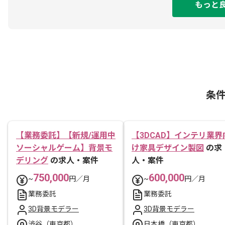
もっと
条
【業務委託】【新規/運用中
【3DCAD】インテリ業界
ソーシャルゲーム】背景モ
け家具デザイン製図
の求
デリング
の求人・案件
人・案件
750,000
600,000
~
円／月
~
円／月
業務委託
業務委託
3D背景モデラー
3D背景モデラー
渋谷（東京都）
日本橋（東京都）