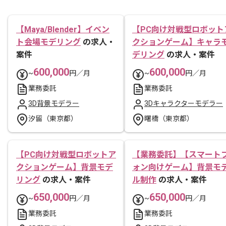
【Maya/Blender】イベン
【PC向け対戦型ロボット
ト会場モデリング
の求人・
クションゲーム】キャラ
案件
デリング
の求人・案件
600,000
600,000
~
円／月
~
円／月
業務委託
業務委託
3D背景モデラー
3Dキャラクターモデラー
汐留（東京都）
曙橋（東京都）
【PC向け対戦型ロボットア
【業務委託】【スマート
クションゲーム】背景モデ
ォン向けゲーム】背景モ
リング
の求人・案件
ル制作
の求人・案件
650,000
650,000
~
円／月
~
円／月
業務委託
業務委託