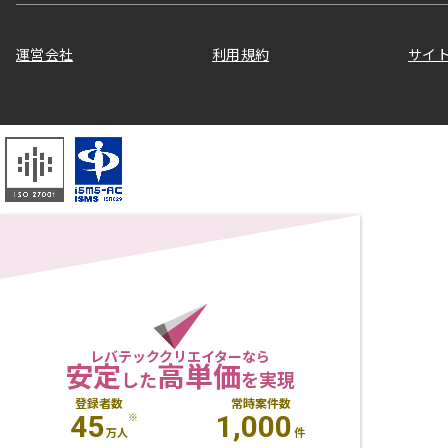
運営会社
利用規約
サイ
レバテッククリエイターなら
安定
高単価
した
を実現
登録者数
常時案件数
45
1,000
※
万人
件