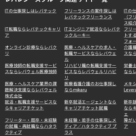
ITの仕事探しはレバテック
フリーランスの案件探しは
ITの
レバテックフリーランス
（フ
ス紹
IT転職ならレバテックキャリ
ITエンジニア就活ならレバテ
フリ
ア
ックルーキー
トす
フォ
オンライン診療ならレバク
医療・ヘルスケアの求人・
介護
リ
転職サービスならレバウェ
スな
ル
医療技師の転職支援サービ
リハビリ職の転職支援サー
栄養
スならレバウェル医療技師
ビスならレバウェルリハビ
なら
リ
医療・ヘルスケア業界の課
医療看護介護のお仕事探し
メキ
題解決支援ならレバウェル
ならmikaru
Lever
株式会社
就活・転職支援サービスな
新卒就活エージェントなら
新卒
らキャリアチケット
キャリアチケット就職
なら
ェ
フリーター・既卒・未経験
未経験・若手の仕事探しメ
障が
の就職・再就職ならハタラ
ディア／ハタラクティブ プ
ア
クティブ
ラス