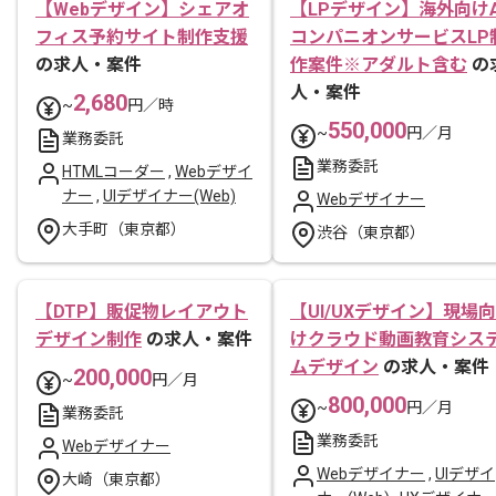
【Webデザイン】シェアオ
【LPデザイン】海外向けA
フィス予約サイト制作支援
コンパニオンサービスLP
の求人・案件
作案件※アダルト含む
の
人・案件
2,680
~
円／時
550,000
~
円／月
業務委託
業務委託
HTMLコーダー
,
Webデザイ
ナー
,
UIデザイナー(Web)
Webデザイナー
大手町（東京都）
渋谷（東京都）
【DTP】販促物レイアウト
【UI/UXデザイン】現場向
デザイン制作
の求人・案件
けクラウド動画教育シス
ムデザイン
の求人・案件
200,000
~
円／月
800,000
~
円／月
業務委託
業務委託
Webデザイナー
Webデザイナー
,
UIデザイ
大崎（東京都）