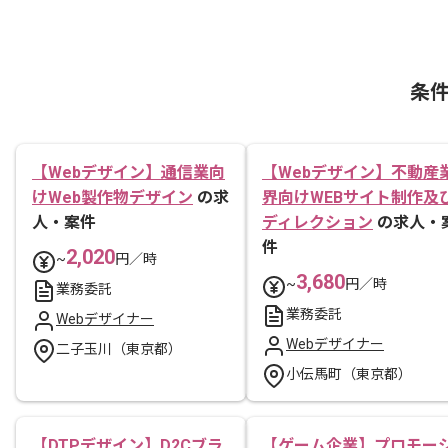
条
【Webデザイン】通信業向
【Webデザイン】不動産
けWeb製作物デザイン
の求
界向けWEBサイト制作及
人・案件
ディレクション
の求人・
件
2,020
~
円／時
3,680
~
円／時
業務委託
業務委託
Webデザイナー
Webデザイナー
二子玉川（東京都）
小伝馬町（東京都）
【DTPデザイン】D2Cブラ
【ゲーム企業】プロモー