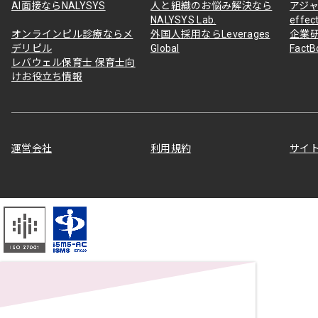
AI面接ならNALYSYS
人と組織のお悩み解決なら
アジャ
NALYSYS Lab.
effec
オンラインピル診療ならメ
外国人採用ならLeverages
企業
デリピル
Global
Fact
レバウェル保育士 保育士向
けお役立ち情報
運営会社
利用規約
サイ