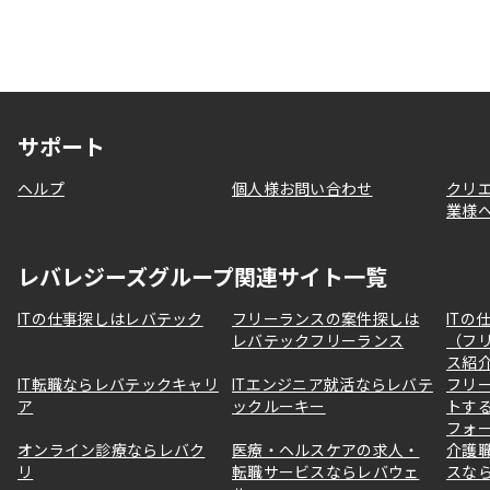
サポート
ヘルプ
個人様お問い合わせ
クリ
業様
レバレジーズグループ関連サイト一覧
ITの仕事探しはレバテック
フリーランスの案件探しは
ITの
レバテックフリーランス
（フ
ス紹
IT転職ならレバテックキャリ
ITエンジニア就活ならレバテ
フリ
ア
ックルーキー
トす
フォ
オンライン診療ならレバク
医療・ヘルスケアの求人・
介護
リ
転職サービスならレバウェ
スな