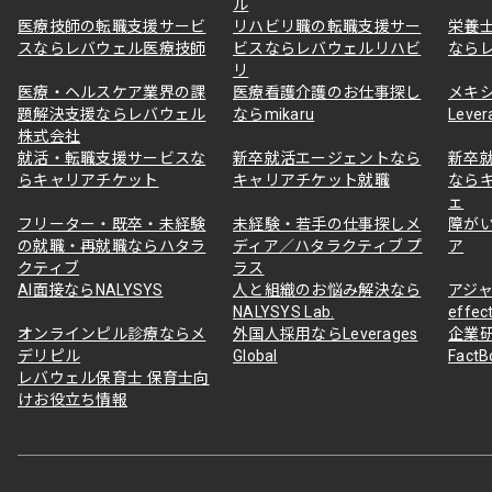
ル
医療技師の転職支援サービ
リハビリ職の転職支援サー
栄養
スならレバウェル医療技師
ビスならレバウェルリハビ
なら
リ
医療・ヘルスケア業界の課
医療看護介護のお仕事探し
メキ
題解決支援ならレバウェル
ならmikaru
Lever
株式会社
就活・転職支援サービスな
新卒就活エージェントなら
新卒
らキャリアチケット
キャリアチケット就職
なら
ェ
フリーター・既卒・未経験
未経験・若手の仕事探しメ
障が
の就職・再就職ならハタラ
ディア／ハタラクティブ プ
ア
クティブ
ラス
AI面接ならNALYSYS
人と組織のお悩み解決なら
アジャ
NALYSYS Lab.
effec
オンラインピル診療ならメ
外国人採用ならLeverages
企業
デリピル
Global
Fact
レバウェル保育士 保育士向
けお役立ち情報