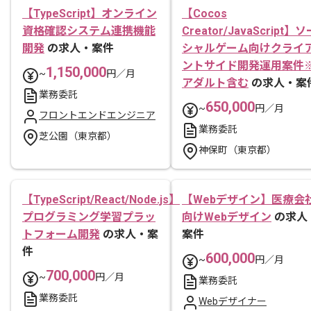
【TypeScript】オンライン
【Cocos
資格確認システム連携機能
Creator/JavaScript】ソ
開発
の求人・案件
シャルゲーム向けクライ
ントサイド開発運用案件
1,150,000
~
円／月
アダルト含む
の求人・案
業務委託
650,000
~
円／月
フロントエンドエンジニア
業務委託
芝公園（東京都）
神保町（東京都）
【TypeScript/React/Node.js】
【Webデザイン】医療会
プログラミング学習プラッ
向けWebデザイン
の求人
トフォーム開発
の求人・案
案件
件
600,000
~
円／月
700,000
~
円／月
業務委託
業務委託
Webデザイナー