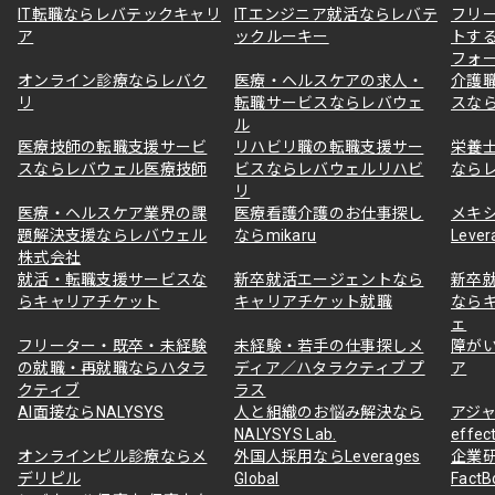
IT転職ならレバテックキャリ
ITエンジニア就活ならレバテ
フリ
ア
ックルーキー
トす
フォ
オンライン診療ならレバク
医療・ヘルスケアの求人・
介護
リ
転職サービスならレバウェ
スな
ル
医療技師の転職支援サービ
リハビリ職の転職支援サー
栄養
スならレバウェル医療技師
ビスならレバウェルリハビ
なら
リ
医療・ヘルスケア業界の課
医療看護介護のお仕事探し
メキ
題解決支援ならレバウェル
ならmikaru
Lever
株式会社
就活・転職支援サービスな
新卒就活エージェントなら
新卒
らキャリアチケット
キャリアチケット就職
なら
ェ
フリーター・既卒・未経験
未経験・若手の仕事探しメ
障が
の就職・再就職ならハタラ
ディア／ハタラクティブ プ
ア
クティブ
ラス
AI面接ならNALYSYS
人と組織のお悩み解決なら
アジャ
NALYSYS Lab.
effec
オンラインピル診療ならメ
外国人採用ならLeverages
企業
デリピル
Global
Fact