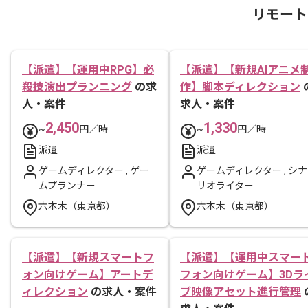
リモート
【派遣】【運用中RPG】必
【派遣】【新規AIアニメ
殺技演出プランニング
の求
作】脚本ディレクション
人・案件
求人・案件
2,450
1,330
~
円／時
~
円／時
派遣
派遣
ゲームディレクター
,
ゲー
ゲームディレクター
,
シナ
ムプランナー
リオライター
六本木（東京都）
六本木（東京都）
【派遣】【新規スマートフ
【派遣】【運用中スマー
ォン向けゲーム】アートデ
フォン向けゲーム】3Dラ
ィレクション
の求人・案件
ブ映像アセット進行管理