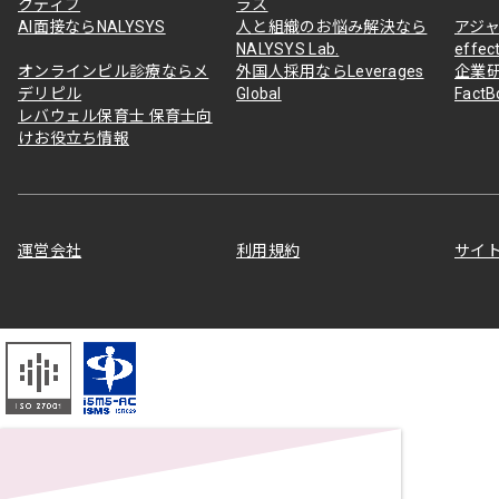
クティブ
ラス
AI面接ならNALYSYS
人と組織のお悩み解決なら
アジャ
NALYSYS Lab.
effec
オンラインピル診療ならメ
外国人採用ならLeverages
企業
デリピル
Global
Fact
レバウェル保育士 保育士向
けお役立ち情報
運営会社
利用規約
サイ