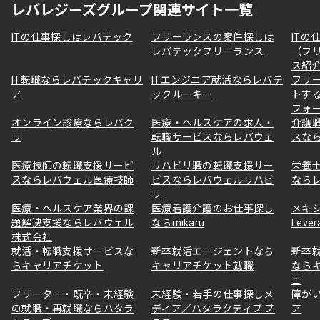
レバレジーズグループ関連サイト一覧
ITの仕事探しはレバテック
フリーランスの案件探しは
ITの
レバテックフリーランス
（フ
ス紹
IT転職ならレバテックキャリ
ITエンジニア就活ならレバテ
フリ
ア
ックルーキー
トす
フォ
オンライン診療ならレバク
医療・ヘルスケアの求人・
介護
リ
転職サービスならレバウェ
スな
ル
医療技師の転職支援サービ
リハビリ職の転職支援サー
栄養
スならレバウェル医療技師
ビスならレバウェルリハビ
なら
リ
医療・ヘルスケア業界の課
医療看護介護のお仕事探し
メキ
題解決支援ならレバウェル
ならmikaru
Lever
株式会社
就活・転職支援サービスな
新卒就活エージェントなら
新卒
らキャリアチケット
キャリアチケット就職
なら
ェ
フリーター・既卒・未経験
未経験・若手の仕事探しメ
障が
の就職・再就職ならハタラ
ディア／ハタラクティブ プ
ア