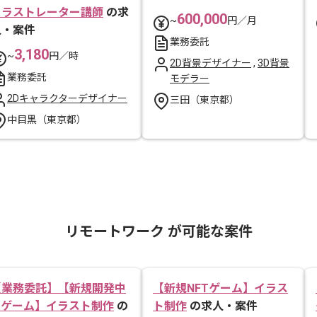
イラストレーター講師
の求
600,000
~
円／月
人・案件
業務委託
3,180
~
円／時
2D背景デザイナー
,
3D背景
業務委託
モデラー
2Dキャラクターデザイナー
三田（東京都）
中目黒（東京都）
リモートワーク が可能な案件
【業務委託】【新規開発中
【新規NFTゲーム】イラス
IPゲーム】イラスト制作
の
ト制作
の求人・案件