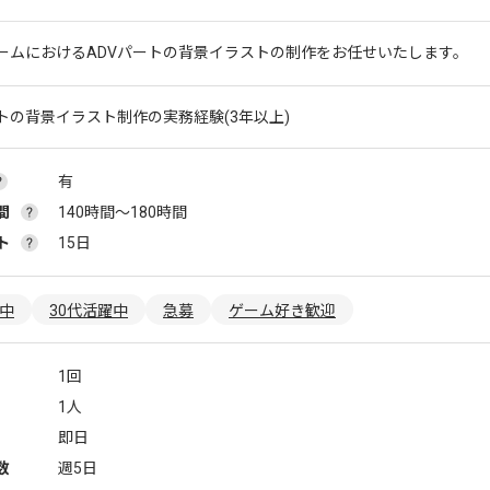
ームにおけるADVパートの背景イラストの制作をお任せいたします。
ートの背景イラスト制作の実務経験(3年以上)
有
間
140時間〜180時間
ト
15日
躍中
30代活躍中
急募
ゲーム好き歓迎
1回
1人
即日
数
週5日