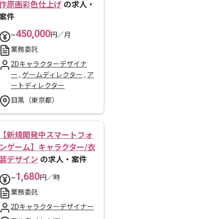
作原画彩色仕上げ
の求人・
案件
450,000
~
円／月
業務委託
2Dキャラクターデザイナ
ー
,
ゲームディレクター
,
ア
ートディレクター
目黒（東京都）
【新規開発中スマートフォ
ンゲーム】キャラクター/衣
装デザイン
の求人・案件
1,680
~
円／時
業務委託
2Dキャラクターデザイナー