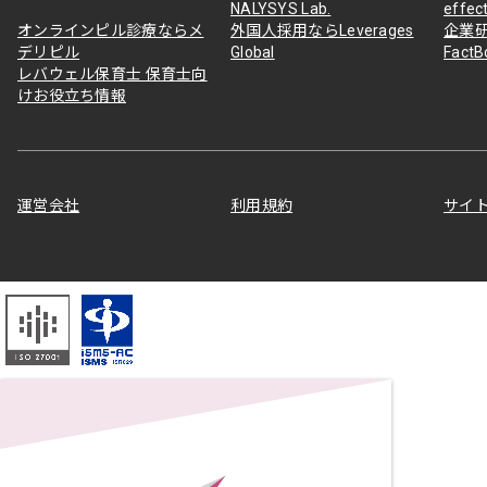
NALYSYS Lab.
effec
オンラインピル診療ならメ
外国人採用ならLeverages
企業
デリピル
Global
Fact
レバウェル保育士 保育士向
けお役立ち情報
運営会社
利用規約
サイ