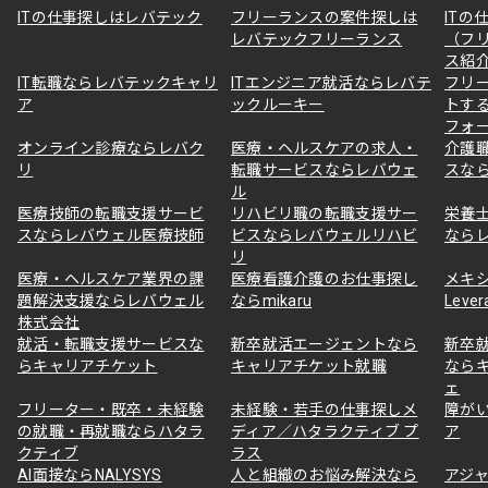
ITの仕事探しはレバテック
フリーランスの案件探しは
ITの
レバテックフリーランス
（フ
ス紹
IT転職ならレバテックキャリ
ITエンジニア就活ならレバテ
フリ
ア
ックルーキー
トす
フォ
オンライン診療ならレバク
医療・ヘルスケアの求人・
介護
リ
転職サービスならレバウェ
スな
ル
医療技師の転職支援サービ
リハビリ職の転職支援サー
栄養
スならレバウェル医療技師
ビスならレバウェルリハビ
なら
リ
医療・ヘルスケア業界の課
医療看護介護のお仕事探し
メキ
題解決支援ならレバウェル
ならmikaru
Lever
株式会社
就活・転職支援サービスな
新卒就活エージェントなら
新卒
らキャリアチケット
キャリアチケット就職
なら
ェ
フリーター・既卒・未経験
未経験・若手の仕事探しメ
障が
の就職・再就職ならハタラ
ディア／ハタラクティブ プ
ア
クティブ
ラス
AI面接ならNALYSYS
人と組織のお悩み解決なら
アジャ