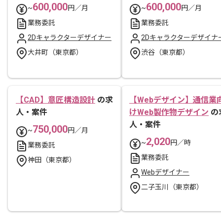
600,000
600,000
~
円／月
~
円／月
業務委託
業務委託
2Dキャラクターデザイナー
2Dキャラクターデザイナ
大井町（東京都）
渋谷（東京都）
【CAD】意匠構造設計
の求
【Webデザイン】通信業
人・案件
けWeb製作物デザイン
の
人・案件
750,000
~
円／月
2,020
~
円／時
業務委託
業務委託
神田（東京都）
Webデザイナー
二子玉川（東京都）