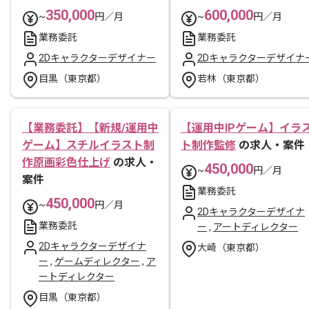
350,000
600,000
~
円／月
~
円／月
業務委託
業務委託
2Dキャラクターデザイナー
2Dキャラクターデザイナ
目黒（東京都）
若林（東京都）
【業務委託】【新規/運用中
【運用中IPゲーム】イラ
ゲーム】スチルイラスト制
ト制作監修
の求人・案件
作原画彩色仕上げ
の求人・
450,000
~
円／月
案件
業務委託
450,000
~
円／月
2Dキャラクターデザイナ
業務委託
ー
,
アートディレクター
2Dキャラクターデザイナ
大崎（東京都）
ー
,
ゲームディレクター
,
ア
ートディレクター
目黒（東京都）