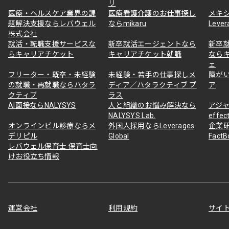
リ
医療・ヘルスケア業界の課
医療看護介護のお仕事探し
メキ
題解決支援ならレバウェル
ならmikaru
Lever
株式会社
就活・転職支援サービスな
新卒就活エージェントなら
新卒
らキャリアチケット
キャリアチケット就職
なら
ェ
フリーター・既卒・未経験
未経験・若手の仕事探しメ
障が
の就職・再就職ならハタラ
ディア／ハタラクティブ プ
ア
クティブ
ラス
AI面接ならNALYSYS
人と組織のお悩み解決なら
アジャ
NALYSYS Lab.
effec
オンラインピル診療ならメ
外国人採用ならLeverages
企業
デリピル
Global
Fact
レバウェル保育士 保育士向
けお役立ち情報
運営会社
利用規約
サイ