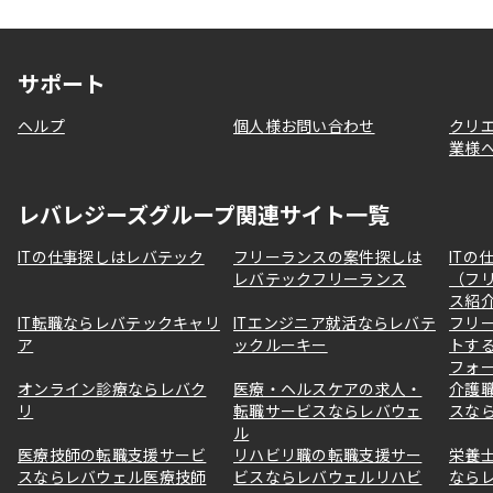
サポート
ヘルプ
個人様お問い合わせ
クリ
業様
レバレジーズグループ関連サイト一覧
ITの仕事探しはレバテック
フリーランスの案件探しは
ITの
レバテックフリーランス
（フ
ス紹
IT転職ならレバテックキャリ
ITエンジニア就活ならレバテ
フリ
ア
ックルーキー
トす
フォ
オンライン診療ならレバク
医療・ヘルスケアの求人・
介護
リ
転職サービスならレバウェ
スな
ル
医療技師の転職支援サービ
リハビリ職の転職支援サー
栄養
スならレバウェル医療技師
ビスならレバウェルリハビ
なら