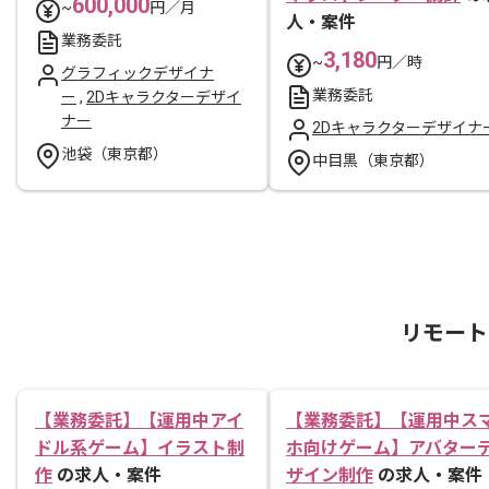
600,000
~
円／月
人・案件
業務委託
3,180
~
円／時
グラフィックデザイナ
業務委託
ー
,
2Dキャラクターデザイ
ナー
2Dキャラクターデザイナ
池袋（東京都）
中目黒（東京都）
リモート
【業務委託】【運用中アイ
【業務委託】【運用中ス
ドル系ゲーム】イラスト制
ホ向けゲーム】アバター
作
の求人・案件
ザイン制作
の求人・案件