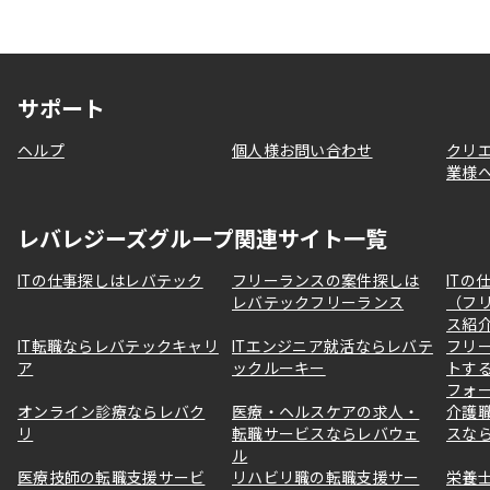
サポート
ヘルプ
個人様お問い合わせ
クリ
業様
レバレジーズグループ関連サイト一覧
ITの仕事探しはレバテック
フリーランスの案件探しは
ITの
レバテックフリーランス
（フ
ス紹
IT転職ならレバテックキャリ
ITエンジニア就活ならレバテ
フリ
ア
ックルーキー
トす
フォ
オンライン診療ならレバク
医療・ヘルスケアの求人・
介護
リ
転職サービスならレバウェ
スな
ル
医療技師の転職支援サービ
リハビリ職の転職支援サー
栄養