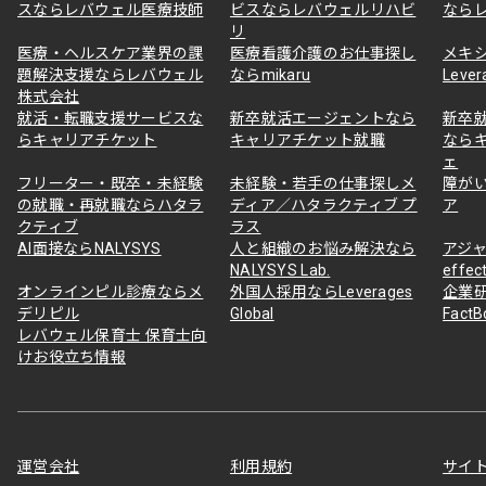
スならレバウェル医療技師
ビスならレバウェルリハビ
なら
リ
医療・ヘルスケア業界の課
医療看護介護のお仕事探し
メキ
題解決支援ならレバウェル
ならmikaru
Lever
株式会社
就活・転職支援サービスな
新卒就活エージェントなら
新卒
らキャリアチケット
キャリアチケット就職
なら
ェ
フリーター・既卒・未経験
未経験・若手の仕事探しメ
障が
の就職・再就職ならハタラ
ディア／ハタラクティブ プ
ア
クティブ
ラス
AI面接ならNALYSYS
人と組織のお悩み解決なら
アジャ
NALYSYS Lab.
effec
オンラインピル診療ならメ
外国人採用ならLeverages
企業
デリピル
Global
Fact
レバウェル保育士 保育士向
けお役立ち情報
運営会社
利用規約
サイ