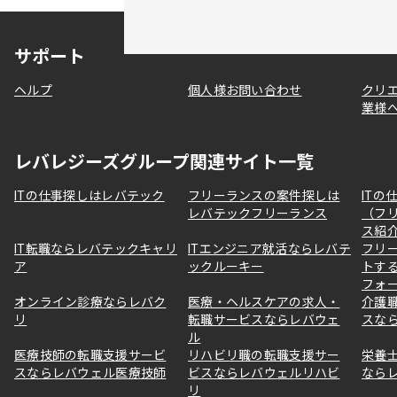
サポート
ヘルプ
個人様お問い合わせ
クリ
業様
レバレジーズグループ関連サイト一覧
ITの仕事探しはレバテック
フリーランスの案件探しは
ITの
レバテックフリーランス
（フ
ス紹
IT転職ならレバテックキャリ
ITエンジニア就活ならレバテ
フリ
ア
ックルーキー
トす
フォ
オンライン診療ならレバク
医療・ヘルスケアの求人・
介護
リ
転職サービスならレバウェ
スな
ル
医療技師の転職支援サービ
リハビリ職の転職支援サー
栄養
スならレバウェル医療技師
ビスならレバウェルリハビ
なら
リ