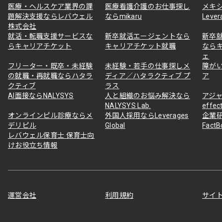
医療・ヘルスケア業界の課
医療看護介護のお仕事探し
メキ
題解決支援ならレバウェル
ならmikaru
Lever
株式会社
就活・転職支援サービスな
新卒就活エージェントなら
新卒
らキャリアチケット
キャリアチケット就職
なら
ェ
フリーター・既卒・未経験
未経験・若手の仕事探しメ
障が
の就職・再就職ならハタラ
ディア／ハタラクティブ プ
ア
クティブ
ラス
AI面接ならNALYSYS
人と組織のお悩み解決なら
アジャ
NALYSYS Lab.
effec
オンラインピル診療ならメ
外国人採用ならLeverages
企業
デリピル
Global
Fact
レバウェル保育士 保育士向
けお役立ち情報
運営会社
利用規約
サイ