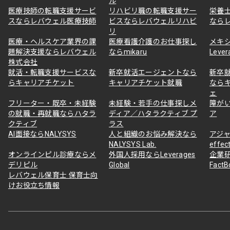
ル
医療技師の転職支援サービ
リハビリ職の転職支援サー
栄養
スならレバウェル医療技師
ビスならレバウェルリハビ
なら
リ
医療・ヘルスケア業界の課
医療看護介護のお仕事探し
メキ
題解決支援ならレバウェル
ならmikaru
Lever
株式会社
就活・転職支援サービスな
新卒就活エージェントなら
新卒
らキャリアチケット
キャリアチケット就職
なら
ェ
フリーター・既卒・未経験
未経験・若手の仕事探しメ
障が
の就職・再就職ならハタラ
ディア／ハタラクティブ プ
ア
クティブ
ラス
AI面接ならNALYSYS
人と組織のお悩み解決なら
アジャ
NALYSYS Lab.
effec
オンラインピル診療ならメ
外国人採用ならLeverages
企業
デリピル
Global
Fact
レバウェル保育士 保育士向
けお役立ち情報