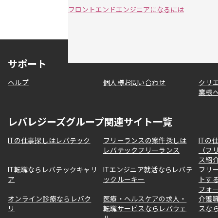
フロントエンドエンジニアになるには
サポート
ヘルプ
個人様お問い合わせ
クリ
業様
レバレジーズグループ関連サイト一覧
ITの仕事探しはレバテック
フリーランスの案件探しは
ITの
レバテックフリーランス
（フ
ス紹
IT転職ならレバテックキャリ
ITエンジニア就活ならレバテ
フリ
ア
ックルーキー
トす
フォ
オンライン診療ならレバク
医療・ヘルスケアの求人・
介護
リ
転職サービスならレバウェ
スな