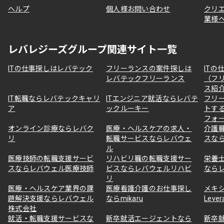
ヘルプ
個人様お問い合わせ
クリ
業様
レバレジーズグループ関連サイト一覧
ITの仕事探しはレバテック
フリーランスの案件探しは
ITの
レバテックフリーランス
（フ
ス紹
IT転職ならレバテックキャリ
ITエンジニア就活ならレバテ
フリ
ア
ックルーキー
トす
フォ
オンライン診療ならレバク
医療・ヘルスケアの求人・
介護
リ
転職サービスならレバウェ
スな
ル
医療技師の転職支援サービ
リハビリ職の転職支援サー
栄養
スならレバウェル医療技師
ビスならレバウェルリハビ
なら
リ
医療・ヘルスケア業界の課
医療看護介護のお仕事探し
メキ
題解決支援ならレバウェル
ならmikaru
Lever
株式会社
就活・転職支援サービスな
新卒就活エージェントなら
新卒