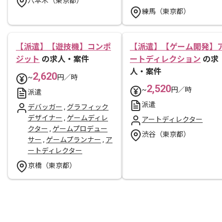
六本木（東京都）
練馬（東京都）
【派遣】【遊技機】コンポ
【派遣】【ゲーム開発】
ジット
の求人・案件
ートディレクション
の求
人・案件
2,620
~
円／時
2,520
~
円／時
派遣
派遣
デバッガー
,
グラフィック
デザイナー
,
ゲームディレ
アートディレクター
クター
,
ゲームプロデュー
渋谷（東京都）
サー
,
ゲームプランナー
,
ア
ートディレクター
京橋（東京都）