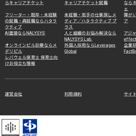
らキャリアチケット
キャリアチケット就職
なら
ェ
フリーター・既卒・未経験
未経験・若手の仕事探しメ
障が
の就職・再就職ならハタラ
ディア／ハタラクティブ プ
ア
クティブ
ラス
AI面接ならNALYSYS
人と組織のお悩み解決なら
アジャ
NALYSYS Lab.
effec
オンラインピル診療ならメ
外国人採用ならLeverages
企業
デリピル
Global
Fact
レバウェル保育士 保育士向
けお役立ち情報
運営会社
利用規約
サイ