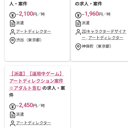
人・案件
の求人・案件
2,100
1,960
~
円／時
~
円／時
派遣
派遣
アートディレクター
2Dキャラクターデザイナ
ー
,
アートディレクター
渋谷（東京都）
神保町（東京都）
【派遣】【運用中ゲーム】
アートディレクション案件
※アダルト含む
の求人・案
件
2,450
~
円／時
派遣
アートディレクター