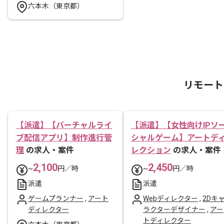
六本木（東京都）
リモート
【派遣】【バーチャルライ
【派遣】【女性向けIPソ
ブ配信アプリ】制作進行管
シャルゲーム】アートデ
理
の求人・案件
レクション
の求人・案件
2,100
2,450
~
円／時
~
円／時
派遣
派遣
ゲームプランナー
,
アート
Webディレクター
,
2Dキ
ディレクター
ラクターデザイナー
,
アー
トディレクター