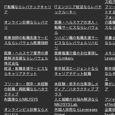
ス紹
IT転職ならレバテックキャリ
ITエンジニア就活ならレバテ
フリ
ア
ックルーキー
トす
フォ
オンライン診療ならレバク
医療・ヘルスケアの求人・
介護
リ
転職サービスならレバウェ
スな
ル
医療技師の転職支援サービ
リハビリ職の転職支援サー
栄養
スならレバウェル医療技師
ビスならレバウェルリハビ
なら
リ
医療・ヘルスケア業界の課
医療看護介護のお仕事探し
メキ
題解決支援ならレバウェル
ならmikaru
Lever
株式会社
就活・転職支援サービスな
新卒就活エージェントなら
新卒
らキャリアチケット
キャリアチケット就職
なら
ェ
フリーター・既卒・未経験
未経験・若手の仕事探しメ
障が
の就職・再就職ならハタラ
ディア／ハタラクティブ プ
ア
クティブ
ラス
AI面接ならNALYSYS
人と組織のお悩み解決なら
アジャ
NALYSYS Lab.
effec
オンラインピル診療ならメ
外国人採用ならLeverages
企業
デリピル
Global
Fact