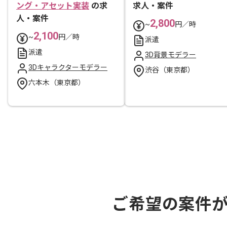
ング・アセット実装
の求
求人・案件
人・案件
2,800
~
円／時
2,100
~
円／時
派遣
派遣
3D背景モデラー
3Dキャラクターモデラー
渋谷（東京都）
六本木（東京都）
ご希望の案件