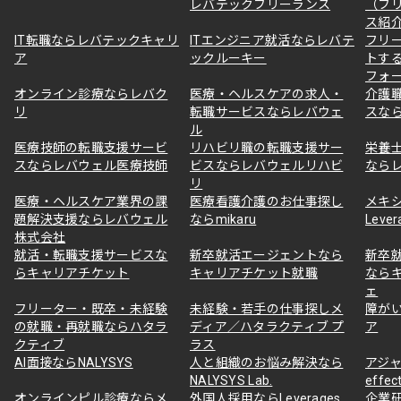
レバテックフリーランス
（フ
ス紹
IT転職ならレバテックキャリ
ITエンジニア就活ならレバテ
フリ
ア
ックルーキー
トす
フォ
オンライン診療ならレバク
医療・ヘルスケアの求人・
介護
リ
転職サービスならレバウェ
スな
ル
医療技師の転職支援サービ
リハビリ職の転職支援サー
栄養
スならレバウェル医療技師
ビスならレバウェルリハビ
なら
リ
医療・ヘルスケア業界の課
医療看護介護のお仕事探し
メキ
題解決支援ならレバウェル
ならmikaru
Lever
株式会社
就活・転職支援サービスな
新卒就活エージェントなら
新卒
らキャリアチケット
キャリアチケット就職
なら
ェ
フリーター・既卒・未経験
未経験・若手の仕事探しメ
障が
の就職・再就職ならハタラ
ディア／ハタラクティブ プ
ア
クティブ
ラス
AI面接ならNALYSYS
人と組織のお悩み解決なら
アジャ
NALYSYS Lab.
effec
オンラインピル診療ならメ
外国人採用ならLeverages
企業