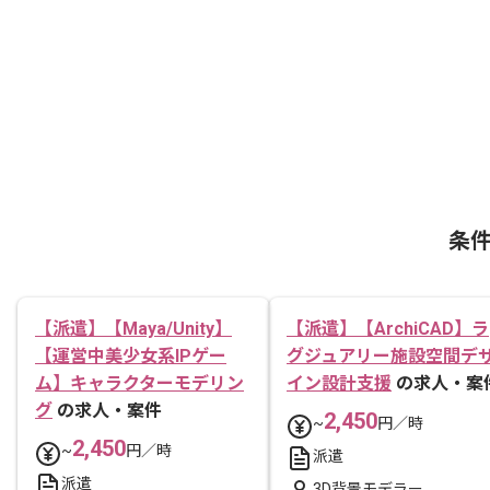
条
【派遣】【Maya/Unity】
【派遣】【ArchiCAD】ラ
【運営中美少女系IPゲー
グジュアリー施設空間デ
ム】キャラクターモデリン
イン設計支援
の求人・案
グ
の求人・案件
2,450
~
円／時
2,450
~
円／時
派遣
派遣
3D背景モデラー