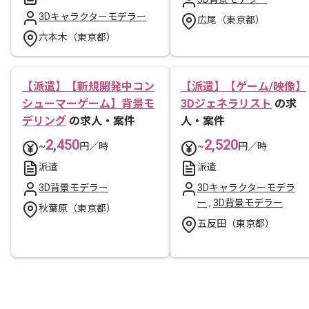
3Dキャラクターモデラー
広尾（東京都）
六本木（東京都）
【派遣】【新規開発中コン
【派遣】【ゲーム/映像】
シューマーゲーム】背景モ
3Dジェネラリスト
の求
デリング
の求人・案件
人・案件
2,450
2,520
~
円／時
~
円／時
派遣
派遣
3D背景モデラー
3Dキャラクターモデラ
ー
,
3D背景モデラー
秋葉原（東京都）
五反田（東京都）