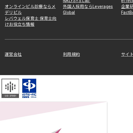
NALYSYS Lab.
effec
オンラインピル診療ならメ
外国人採用ならLeverages
企業
デリピル
Global
Fact
レバウェル保育士 保育士向
けお役立ち情報
運営会社
利用規約
サイ