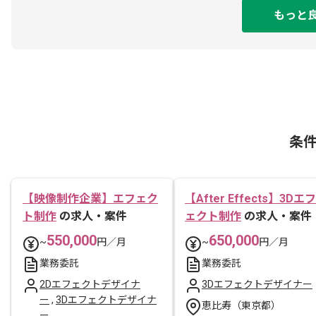
もっと
条
【映像制作企業】エフェク
【After Effects】3Dエフ
ト制作
の求人・案件
ェクト制作
の求人・案件
550,000
650,000
~
円／月
~
円／月
業務委託
業務委託
2Dエフェクトデザイナ
3Dエフェクトデザイナー
ー
,
3Dエフェクトデザイナ
恵比寿（東京都）
ー