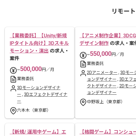
リモート
【業務委託】【Unity/新規
【アニメ制作企業】3DCG
IPタイトル向け】3Dスキル
デザイン制作
の求人・案
モーション・演出
の求人・
550,000
~
円／月
案件
業務委託
500,000
~
円／月
2Dアニメーター
,
3Dモー
業務委託
ョンデザイナー
,
3Dエフ
クトデザイナー
,
2Dモー
3Dモーションデザイナ
ョンデザイナー
ー
,
3Dエフェクトデザイナ
ー
中野坂上（東京都）
六本木（東京都）
【新規/ 運用中ゲーム】エ
【格闘ゲーム】コンシュ