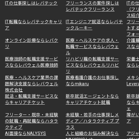
ITの仕事探しはレバテック
フリーランスの案件探しは
ITの
レバテックフリーランス
（フ
ス紹
IT転職ならレバテックキャリ
ITエンジニア就活ならレバテ
フリ
ア
ックルーキー
トす
フォ
オンライン診療ならレバク
医療・ヘルスケアの求人・
介護
リ
転職サービスならレバウェ
スな
ル
医療技師の転職支援サービ
リハビリ職の転職支援サー
栄養
スならレバウェル医療技師
ビスならレバウェルリハビ
なら
リ
医療・ヘルスケア業界の課
医療看護介護のお仕事探し
メキ
題解決支援ならレバウェル
ならmikaru
Lever
株式会社
就活・転職支援サービスな
新卒就活エージェントなら
新卒
らキャリアチケット
キャリアチケット就職
なら
ェ
フリーター・既卒・未経験
未経験・若手の仕事探しメ
障が
の就職・再就職ならハタラ
ディア／ハタラクティブ プ
ア
クティブ
ラス
AI面接ならNALYSYS
人と組織のお悩み解決なら
アジャ