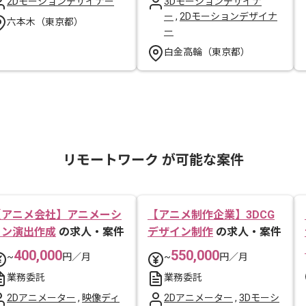
2Dモーションデザイナー
3Dモーションデザイナ
ー
,
2Dモーションデザイナ
六本木（東京都）
ー
白金高輪（東京都）
リモートワーク が可能な案件
【アニメ会社】アニメーシ
【アニメ制作企業】3DCG
ョン演出作成
の求人・案件
デザイン制作
の求人・案件
400,000
550,000
~
円／月
~
円／月
業務委託
業務委託
2Dアニメーター
,
映像ディ
2Dアニメーター
,
3Dモーシ