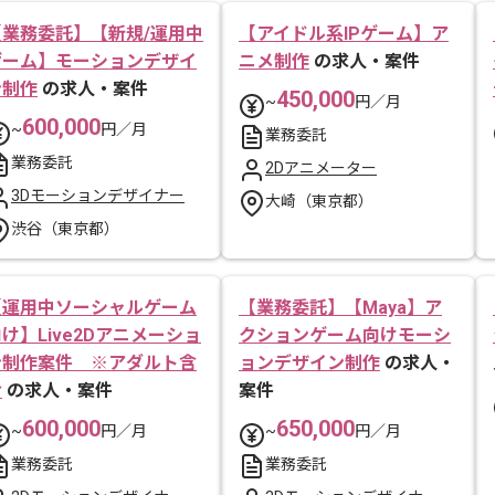
【業務委託】【新規/運用中
【アイドル系IPゲーム】ア
ゲーム】モーションデザイ
ニメ制作
の求人・案件
ン制作
の求人・案件
450,000
~
円／月
600,000
~
円／月
業務委託
業務委託
2Dアニメーター
3Dモーションデザイナー
大崎（東京都）
渋谷（東京都）
【運用中ソーシャルゲーム
【業務委託】【Maya】ア
け】Live2Dアニメーショ
クションゲーム向けモーシ
ン制作案件 ※アダルト含
ョンデザイン制作
の求人・
む
の求人・案件
案件
600,000
650,000
~
円／月
~
円／月
業務委託
業務委託