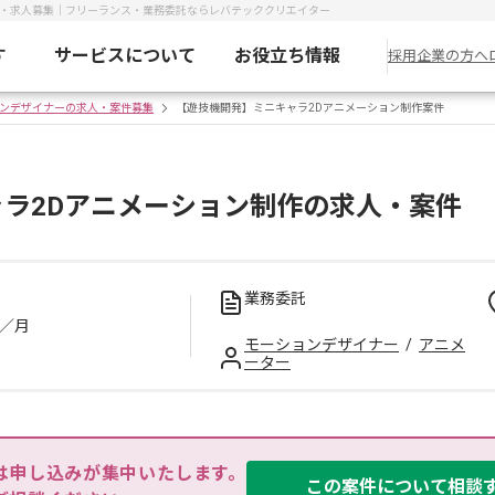
件・求人募集｜フリーランス・業務委託ならレバテッククリエイター
す
サービスについて
お役立ち情報
採用企業の方へ
ンデザイナーの求人・案件募集
【遊技機開発】ミニキャラ2Dアニメーション制作案件
ラ2Dアニメーション制作の求人・案件
業務委託
／月
モーションデザイナー
/
アニメ
ーター
は申し込みが集中いたします。

この案件について相談