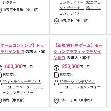
レクター
ョンデザイナー
,
3Dエフェ
クトデザイナー
,
2Dモーシ
中野富士見町（東京都）
ョンデザイナー
中野坂上（東京都）
【ゲームコンテンツ】ドッ
【新規/運用中ゲーム】モー
トデザイン制作
の求人・案
ショングラフィックデザイ
件
ン制作
の求人・案件
600,000
250,000
~
円／月
~
円／月
業務委託
業務委託
2Dキャラクターデザイナ
3Dモーションデザイナ
ー
,
2Dアニメーター
,
3Dモ
ー
,
2Dモーションデザイナ
ーションデザイナー
ー
初台（東京都）
本郷三丁目（東京都）