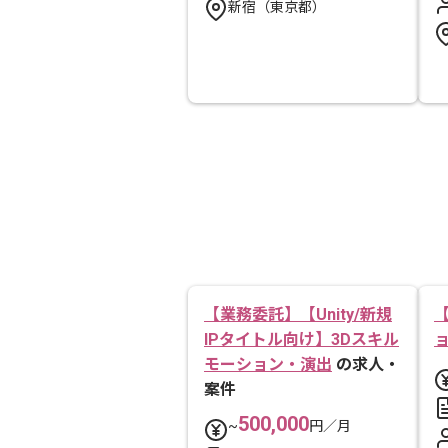
新宿（東京都）
【業務委託】【Unity/新規
IPタイトル向け】3Dスキル
モーション・演出
の求人・
案件
500,000
~
円／月