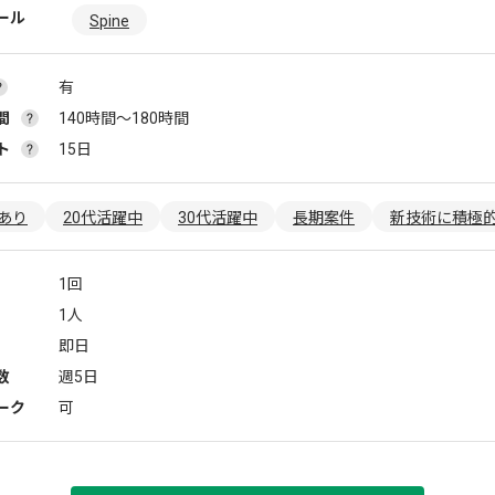
ール
Spine
有
間
140時間〜180時間
ト
15日
あり
20代活躍中
30代活躍中
長期案件
新技術に積極
1回
1人
即日
数
週5日
ーク
可