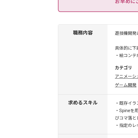
お早めに
職務内容
遊技機開発
具体的に下
・絵コンテ
カテゴリ
アニメーシ
ゲーム開発
求めるスキル
・既存イラ
・Spin
びコマ落と
・指定のレ