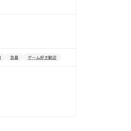
的
急募
ゲーム好き歓迎