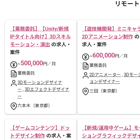
リモート
【業務委託】【Unity/新規
【遊技機開発】ミニキャ
IPタイトル向け】3Dスキル
2Dアニメーション制作
の
モーション・演出
の求人・
求人・案件
案件
600,000
~
円／月
500,000
~
円／月
業務委託
業務委託
2Dアニメーター
,
3Dモー
ョンデザイナー
3Dモーションデザイナ
ー
,
3Dエフェクトデザイナ
三田（東京都）
ー
六本木（東京都）
【ゲームコンテンツ】ドッ
【新規/運用中ゲーム】モ
トデザイン制作
の求人・案
ショングラフィックデザ