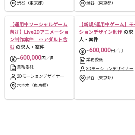
渋谷（東京都）
渋谷（東京都）
【運用中ソーシャルゲーム
【新規/運用中ゲーム】モ
向け】Live2Dアニメーショ
ションデザイン制作
の求
ン制作案件 ※アダルト含
人・案件
む
の求人・案件
600,000
~
円／月
600,000
~
円／月
業務委託
業務委託
3Dモーションデザイナー
2Dモーションデザイナー
渋谷（東京都）
六本木（東京都）