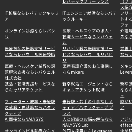
レバテックフリーランス
（フ
ス紹
IT転職ならレバテックキャリ
ITエンジニア就活ならレバテ
フリ
ア
ックルーキー
トす
フォ
オンライン診療ならレバク
医療・ヘルスケアの求人・
介護
リ
転職サービスならレバウェ
スな
ル
医療技師の転職支援サービ
リハビリ職の転職支援サー
栄養
スならレバウェル医療技師
ビスならレバウェルリハビ
なら
リ
医療・ヘルスケア業界の課
医療看護介護のお仕事探し
メキ
題解決支援ならレバウェル
ならmikaru
Lever
株式会社
就活・転職支援サービスな
新卒就活エージェントなら
新卒
らキャリアチケット
キャリアチケット就職
なら
ェ
フリーター・既卒・未経験
未経験・若手の仕事探しメ
障が
の就職・再就職ならハタラ
ディア／ハタラクティブ プ
ア
クティブ
ラス
AI面接ならNALYSYS
人と組織のお悩み解決なら
アジャ
NALYSYS Lab.
effec
オンラインピル診療ならメ
外国人採用ならLeverages
企業