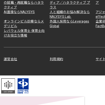
の就職・再就職ならハタラ
ディア／ハタラクティブ プ
ア
クティブ
ラス
AI面接ならNALYSYS
人と組織のお悩み解決なら
アジャ
NALYSYS Lab.
effec
オンラインピル診療ならメ
外国人採用ならLeverages
企業
デリピル
Global
Fact
レバウェル保育士 保育士向
けお役立ち情報
運営会社
利用規約
サイ