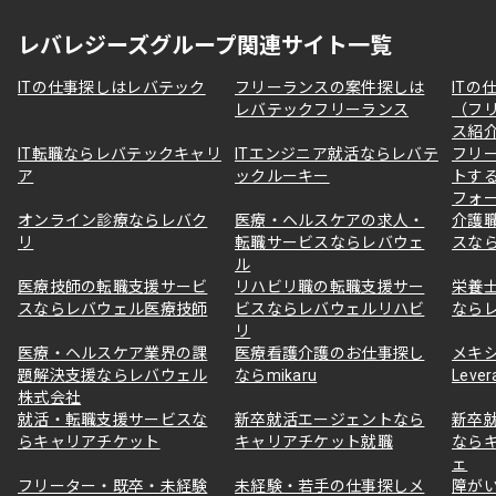
レバレジーズグループ関連サイト一覧
ITの仕事探しはレバテック
フリーランスの案件探しは
ITの
レバテックフリーランス
（フ
ス紹
IT転職ならレバテックキャリ
ITエンジニア就活ならレバテ
フリ
ア
ックルーキー
トす
フォ
オンライン診療ならレバク
医療・ヘルスケアの求人・
介護
リ
転職サービスならレバウェ
スな
ル
医療技師の転職支援サービ
リハビリ職の転職支援サー
栄養
スならレバウェル医療技師
ビスならレバウェルリハビ
なら
リ
医療・ヘルスケア業界の課
医療看護介護のお仕事探し
メキ
題解決支援ならレバウェル
ならmikaru
Lever
株式会社
就活・転職支援サービスな
新卒就活エージェントなら
新卒
らキャリアチケット
キャリアチケット就職
なら
ェ
フリーター・既卒・未経験
未経験・若手の仕事探しメ
障が