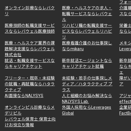
フォ
オンライン診療ならレバク
医療・ヘルスケアの求人・
介護
リ
転職サービスならレバウェ
スな
ル
医療技師の転職支援サービ
リハビリ職の転職支援サー
栄養
スならレバウェル医療技師
ビスならレバウェルリハビ
なら
リ
医療・ヘルスケア業界の課
医療看護介護のお仕事探し
メキ
題解決支援ならレバウェル
ならmikaru
Lever
株式会社
就活・転職支援サービスな
新卒就活エージェントなら
新卒
らキャリアチケット
キャリアチケット就職
なら
ェ
フリーター・既卒・未経験
未経験・若手の仕事探しメ
障が
の就職・再就職ならハタラ
ディア／ハタラクティブ プ
ア
クティブ
ラス
AI面接ならNALYSYS
人と組織のお悩み解決なら
アジャ
NALYSYS Lab.
effec
オンラインピル診療ならメ
外国人採用ならLeverages
企業
デリピル
Global
Fact
レバウェル保育士 保育士向
けお役立ち情報