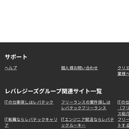
サポート
ヘルプ
個人様お問い合わせ
クリ
業様
レバレジーズグループ関連サイト一覧
ITの仕事探しはレバテック
フリーランスの案件探しは
ITの
レバテックフリーランス
（フ
ス紹
IT転職ならレバテックキャリ
ITエンジニア就活ならレバテ
フリ
ア
ックルーキー
トす