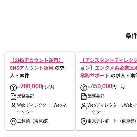
条
【SNSアカウント運用】
【アシスタントディレク
SNSアカウント運用
の求
ョン】エンタメ系企業運
人・案件
業務サポート
の求人・案
700,000
450,000
~
円／月
~
円／月
業務委託
業務委託
Webディレクター
,
Webマ
Webディレクター
,
Webマ
ーケター
ーケター
三越前（東京都）
東京テレポート（東京都