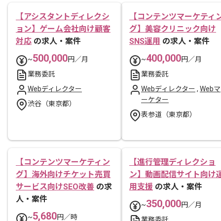
【アシスタントディレクシ
【コンテンツマーケティ
ョン】ゲーム会社向け顧客
グ】美容クリニック向け
対応
の求人・案件
SNS運用
の求人・案件
500,000
400,000
~
円／月
~
円／月
業務委託
業務委託
Webディレクター
Webディレクター
,
Webマ
ーケター
渋谷（東京都）
表参道（東京都）
【コンテンツマーケティン
【進行管理ディレクショ
グ】海外向けチケット売買
ン】動画配信サイト向け
サービス向けSEO改善
の求
用支援
の求人・案件
人・案件
350,000
~
円／月
5,680
~
円／時
業務委託