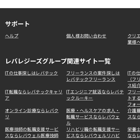
サポート
ヘルプ
個人様お問い合わせ
クリ
業様
レバレジーズグループ関連サイト一覧
ITの仕事探しはレバテック
フリーランスの案件探しは
ITの
レバテックフリーランス
（フ
ス紹
IT転職ならレバテックキャリ
ITエンジニア就活ならレバテ
フリ
ア
ックルーキー
トす
フォ
オンライン診療ならレバク
医療・ヘルスケアの求人・
介護
リ
転職サービスならレバウェ
スな
ル
医療技師の転職支援サービ
リハビリ職の転職支援サー
栄養
スならレバウェル医療技師
ビスならレバウェルリハビ
なら