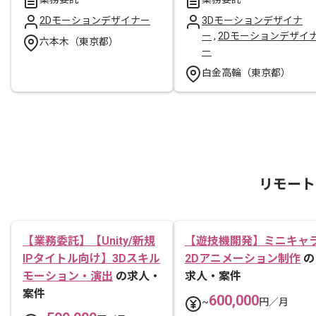
2Dモーションデザイナー
3Dモーションデザイナ
ー
,
2Dモーションデザイ
六本木（東京都）
ー
白金高輪（東京都）
リモート
【業務委託】【Unity/新規
【遊技機開発】ミニキャ
IPタイトル向け】3Dスキル
2Dアニメーション制作
の
モーション・演出
の求人・
求人・案件
案件
600,000
~
円／月