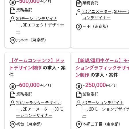
500,000
~
円／月
業務委託
業務委託
2Dアニメーター
,
3Dモー
ョンデザイナー
3Dモーションデザイナ
ー
,
3Dエフェクトデザイナ
三田（東京都）
ー
六本木（東京都）
【ゲームコンテンツ】ドッ
【新規/運用中ゲーム】モ
トデザイン制作
の求人・案
ショングラフィックデザ
件
ン制作
の求人・案件
600,000
250,000
~
円／月
~
円／月
業務委託
業務委託
2Dキャラクターデザイナ
3Dモーションデザイナ
ー
,
2Dアニメーター
,
3Dモ
ー
,
2Dモーションデザイ
ーションデザイナー
ー
初台（東京都）
本郷三丁目（東京都）