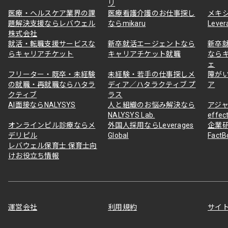
リ
医療・ヘルスケア業界の課
医療看護介護のお仕事探し
メキ
題解決支援ならレバウェル
ならmikaru
Lever
株式会社
就活・転職支援サービスな
新卒就活エージェントなら
新卒
らキャリアチケット
キャリアチケット就職
なら
ェ
フリーター・既卒・未経験
未経験・若手の仕事探しメ
障が
の就職・再就職ならハタラ
ディア／ハタラクティブ プ
ア
クティブ
ラス
AI面接ならNALYSYS
人と組織のお悩み解決なら
アジャ
NALYSYS Lab.
effec
オンラインピル診療ならメ
外国人採用ならLeverages
企業
デリピル
Global
Fact
レバウェル保育士 保育士向
けお役立ち情報
運営会社
利用規約
サイ