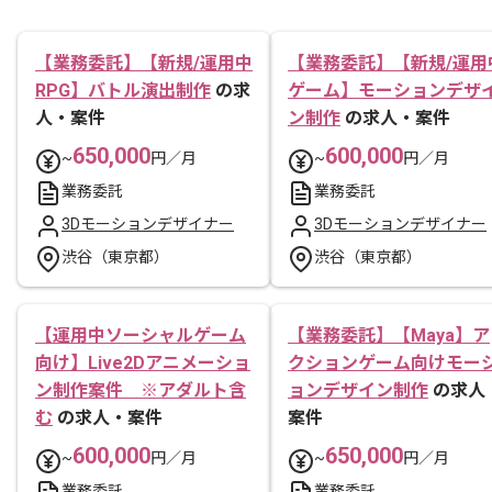
【業務委託】【新規/運用中
【業務委託】【新規/運用
RPG】バトル演出制作
の求
ゲーム】モーションデザ
人・案件
ン制作
の求人・案件
650,000
600,000
~
円／月
~
円／月
業務委託
業務委託
3Dモーションデザイナー
3Dモーションデザイナー
渋谷（東京都）
渋谷（東京都）
【運用中ソーシャルゲーム
【業務委託】【Maya】ア
向け】Live2Dアニメーショ
クションゲーム向けモー
ン制作案件 ※アダルト含
ョンデザイン制作
の求人
む
の求人・案件
案件
600,000
650,000
~
円／月
~
円／月
業務委託
業務委託