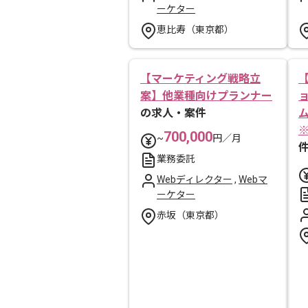
ーケター
恵比寿（東京都）
【マーケティング戦略立
案】他業種向けプランナー
の求人・案件
700,000
~
円／月
業務委託
Webディレクター
,
Webマ
ーケター
赤坂（東京都）