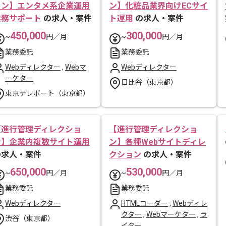
ョン】エンタメ系企業運用
ン】化粧品業界向けECサイ
業務サポート
の求人・案件
ト運用
の求人・案件
450,000
300,000
~
円／月
~
円／月
業務委託
業務委託
Webディレクター
,
Webマ
Webディレクター
ーケター
日比谷（東京都）
東京テレポート（東京都）
【進行管理ディレクショ
【進行管理ディレクショ
ン】企業内複数サイト運用
ン】各種Webサイトディレ
の求人・案件
クション
の求人・案件
650,000
530,000
~
円／月
~
円／月
業務委託
業務委託
Webディレクター
HTMLコーダー
,
Webディレ
クター
,
Webマーケター
,
ラ
渋谷（東京都）
イター