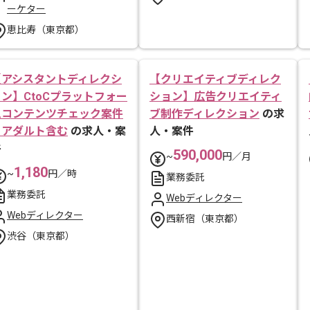
ーケター
恵比寿（東京都）
【アシスタントディレクシ
【クリエイティブディレク
ョン】CtoCプラットフォー
ション】広告クリエイティ
ムコンテンツチェック案件
ブ制作ディレクション
の求
※アダルト含む
の求人・案
人・案件
件
590,000
~
円／月
1,180
~
円／時
業務委託
業務委託
Webディレクター
Webディレクター
西新宿（東京都）
渋谷（東京都）