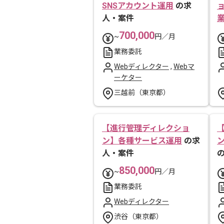
SNSアカウント運用
の求
人・案件
700,000
~
円／月
業務委託
Webディレクター
,
Webマ
ーケター
三越前（東京都）
【進行管理ディレクショ
ン】各種サービス運用
の求
人・案件
850,000
~
円／月
業務委託
Webディレクター
渋谷（東京都）