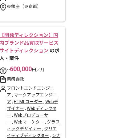
東銀座（東京都）
【開発ディレクション】国
内ブランド品買取サービス
サイトディレクション
の求
人・案件
600,000
~
円／月
業務委託
フロントエンドエンジニ
ア
,
マークアップエンジニ
ア
,
HTMLコーダー
,
Webデ
ザイナー
,
Webディレクタ
ー
,
Webプロデューサ
ー
,
Webマーケター
,
グラフ
ィックデザイナー
,
クリエ
イティブディレクター
,
シナ