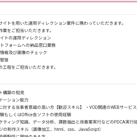
サイトを用いた運用ディレクション案件に携わっていただきます。
作業をご担当いただきます。
サイトの運用ディレクション
ットフォームへの納品窓口業務
字情報及び画像のチェック
捗管理
の工程をご担当いただきます。
イト構築の知見
ケーション能力
に対する当事者意識の高い方
【歓迎スキル】 ・VOD関連のWEBサービ
験もしくはOffice各ソフトの使用経験
ーケティング知識、データ分析、課題抽出と改善案実行などのPDCA実行
の制作スキル（画像加工、html、css、JavaScript）
動画配信に興味のある方