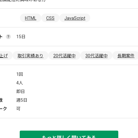
HTML
CSS
JavaScript
ト
15日
上げ
取引実績あり
20代活躍中
30代活躍中
長期案件
1回
4人
即日
数
週5日
ーク
可
もっと詳しく聞いてみる