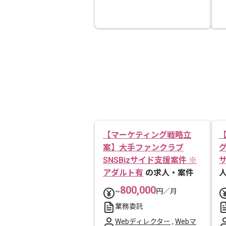
【マーケティング戦略立
案】大手ファンクラブ
SNSBizサイド支援案件 ※
アダルト有
の求人・案件
800,000
~
円／月
業務委託
Webディレクター
,
Webマ