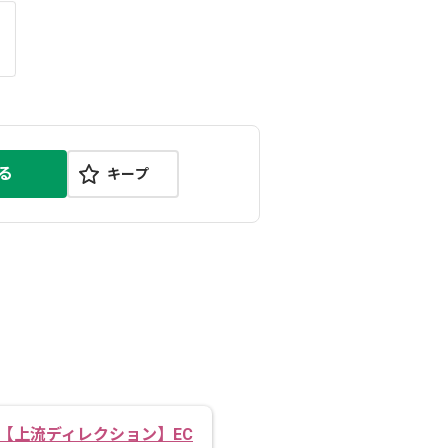
る
キープ
【上流ディレクション】EC