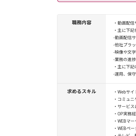
職務内容
・動画配信
・主に下記
-動画配信
-他社プラ
-映像や文
-業務の進
・主に下記
-運用、保守
求めるスキル
・Webサ
・コミュニ
・サービス
・OP実務経
・WEBマ
・WEBページ
・テレビ、