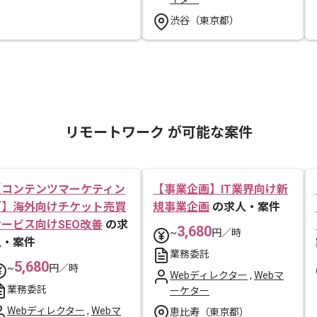
渋谷（東京都）
リモートワーク が可能な案件
【コンテンツマーケティン
【事業企画】IT業界向け新
グ】海外向けチケット売買
規事業企画
の求人・案件
サービス向けSEO改善
の求
3,680
~
円／時
人・案件
業務委託
5,680
~
円／時
Webディレクター
,
Webマ
業務委託
ーケター
Webディレクター
,
Webマ
恵比寿（東京都）