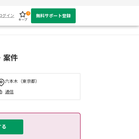
0
ログイン
無料サポート登録
キープ
・案件
六本木（東京都）
通信
する