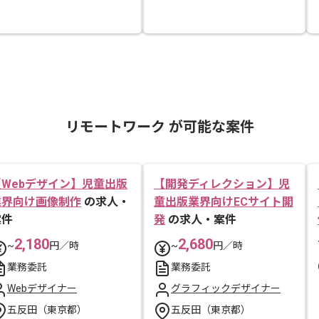
リモートワーク が可能な案件
【Webデザイン】児童出版
【開発ディレクション】児
業界向け画像制作
の求人・
童出版業界向けECサイト開
案件
発
の求人・案件
2,180
2,680
~
円／時
~
円／時
業務委託
業務委託
Webデザイナー
グラフィックデザイナー
五反田（東京都）
五反田（東京都）