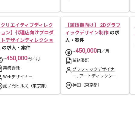
【クリエイティブディレク
【遊技機向け】 2Dグラフ
ション】代理店向けプロダ
ィックデザイン制作
の求
クトデザインディレクショ
人・案件
ン
の求人・案件
450,000
~
円／月
450,000
~
円／月
業務委託
業務委託
グラフィックデザイナ
ー
,
アートディレクター
Webデザイナー
神田（東京都）
虎ノ門ヒルズ（東京都）