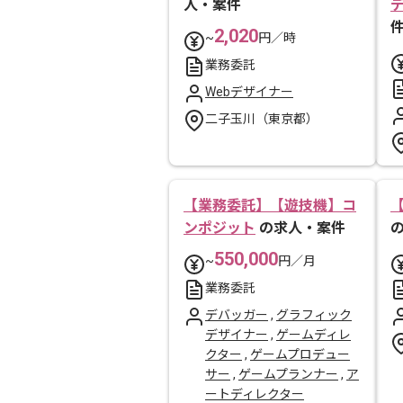
人・案件
2,020
~
円／時
業務委託
Webデザイナー
二子玉川（東京都）
【業務委託】【遊技機】コ
ンポジット
の求人・案件
550,000
~
円／月
業務委託
デバッガー
,
グラフィック
デザイナー
,
ゲームディレ
クター
,
ゲームプロデュー
サー
,
ゲームプランナー
,
ア
ートディレクター