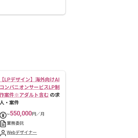
【LPデザイン】海外向けAI
コンパニオンサービスLP制
作案件※アダルト含む
の求
人・案件
550,000
~
円／月
業務委託
Webデザイナー