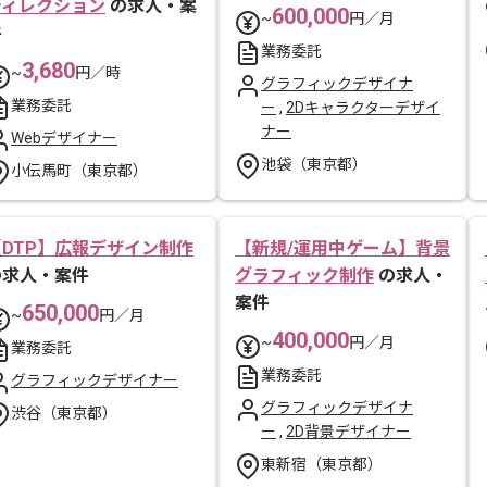
ディレクション
の求人・案
600,000
~
円／月
件
業務委託
3,680
~
円／時
グラフィックデザイナ
業務委託
ー
,
2Dキャラクターデザイ
ナー
Webデザイナー
池袋（東京都）
小伝馬町（東京都）
【DTP】広報デザイン制作
【新規/運用中ゲーム】背景
の求人・案件
グラフィック制作
の求人・
案件
650,000
~
円／月
400,000
~
円／月
業務委託
業務委託
グラフィックデザイナー
グラフィックデザイナ
渋谷（東京都）
ー
,
2D背景デザイナー
東新宿（東京都）