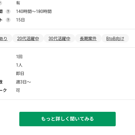
有
間
140時間〜180時間
ト
15日
あり
20代活躍中
30代活躍中
長期案件
BtoB向け
1回
1人
即日
数
週3日〜
ーク
可
もっと詳しく聞いてみる