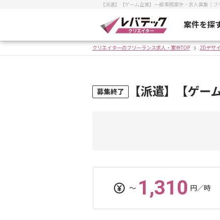
【派遣】【ゲーム企業】一般事務案件・求人募集｜フ
案件を探
クリエイターのフリーランス求人・案件TOP
2Dデザ
【派遣】【ゲー
募集終了
1,310
〜
円／時