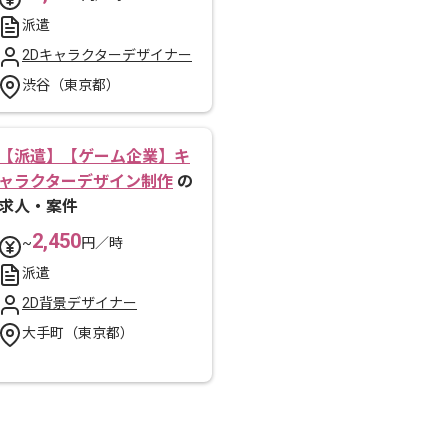
派遣
2Dキャラクターデザイナー
渋谷（東京都）
【派遣】【ゲーム企業】キ
ャラクターデザイン制作
の
求人・案件
2,450
~
円／時
派遣
2D背景デザイナー
大手町（東京都）