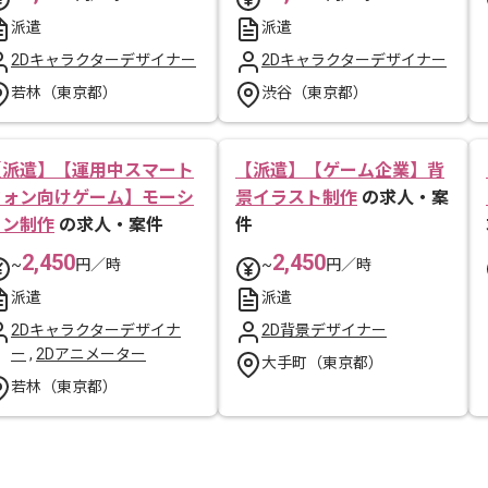
派遣
派遣
2Dキャラクターデザイナー
2Dキャラクターデザイナー
若林（東京都）
渋谷（東京都）
【派遣】【運用中スマート
【派遣】【ゲーム企業】背
フォン向けゲーム】モーシ
景イラスト制作
の求人・案
ョン制作
の求人・案件
件
2,450
2,450
~
円／時
~
円／時
派遣
派遣
2Dキャラクターデザイナ
2D背景デザイナー
ー
,
2Dアニメーター
大手町（東京都）
若林（東京都）