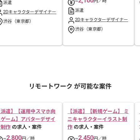
2,100
~
円／時
派遣
派遣
2Dキャラクターデザイナー
2Dキャラクターデザイナー
渋谷（東京都）
渋谷（東京都）
リモートワーク が可能な案件
【派遣】【運用中スマホ向
【派遣】【新規ゲーム】 ミ
けゲーム】アバターデザイ
ニキャラクターイラスト制
ン制作
の求人・案件
作
の求人・案件
2,800
2,450
~
円／時
~
円／時