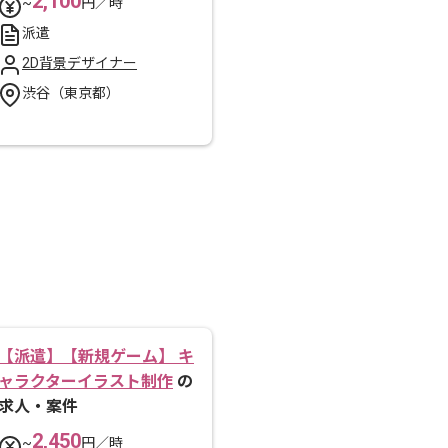
2,100
~
円／時
派遣
2D背景デザイナー
渋谷（東京都）
【派遣】【新規ゲーム】 キ
ャラクターイラスト制作
の
求人・案件
2,450
~
円／時