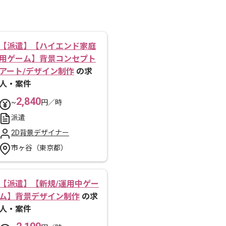
【派遣】【ハイエンド家庭
用ゲーム】背景コンセプト
アート/デザイン制作
の求
人・案件
2,840
~
円／時
派遣
2D背景デザイナー
市ヶ谷（東京都）
【派遣】【新規/運用中ゲー
ム】背景デザイン制作
の求
人・案件