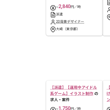
2,840
~
円／時
派遣
2D背景デザイナー
大崎（東京都）
【派遣】【運用中アイドル
系ゲーム】イラスト制作
の
求人・案件
1,750
~
円／時