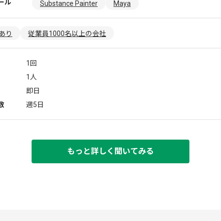
ール
Substance Painter
Maya
あり
従業員1000名以上の会社
1回
1人
即日
数
週5日
もっと詳しく聞いてみる