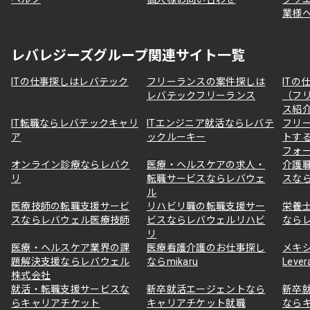
業様
レバレジーズグループ関連サイト一覧
ITの仕事探しはレバテック
フリーランスの案件探しは
ITの
レバテックフリーランス
（フ
ス紹
IT転職ならレバテックキャリ
ITエンジニア就活ならレバテ
フリ
ア
ックルーキー
トす
フォ
オンライン診療ならレバク
医療・ヘルスケアの求人・
介護
リ
転職サービスならレバウェ
スな
ル
医療技師の転職支援サービ
リハビリ職の転職支援サー
栄養
スならレバウェル医療技師
ビスならレバウェルリハビ
なら
リ
医療・ヘルスケア業界の課
医療看護介護のお仕事探し
メキ
題解決支援ならレバウェル
ならmikaru
Lever
株式会社
就活・転職支援サービスな
新卒就活エージェントなら
新卒
らキャリアチケット
キャリアチケット就職
なら