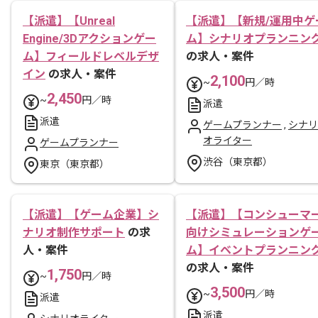
【派遣】【Unreal
【派遣】【新規/運用中ゲ
Engine/3Dアクションゲー
ム】シナリオプランニン
ム】フィールドレベルデザ
の求人・案件
イン
の求人・案件
2,100
~
円／時
2,450
~
円／時
派遣
派遣
ゲームプランナー
,
シナリ
オライター
ゲームプランナー
渋谷（東京都）
東京（東京都）
【派遣】【ゲーム企業】シ
【派遣】【コンシューマ
ナリオ制作サポート
の求
向けシミュレーションゲ
人・案件
ム】イベントプランニン
の求人・案件
1,750
~
円／時
3,500
~
円／時
派遣
派遣