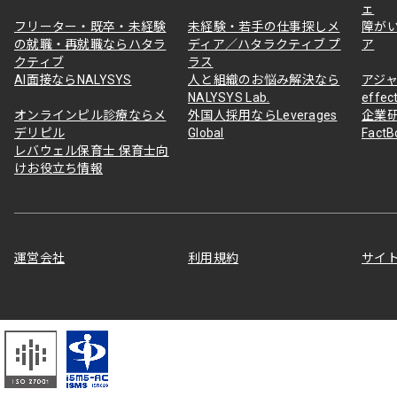
ェ
フリーター・既卒・未経験
未経験・若手の仕事探しメ
障が
の就職・再就職ならハタラ
ディア／ハタラクティブ プ
ア
クティブ
ラス
AI面接ならNALYSYS
人と組織のお悩み解決なら
アジャ
NALYSYS Lab.
effec
オンラインピル診療ならメ
外国人採用ならLeverages
企業
デリピル
Global
Fact
レバウェル保育士 保育士向
けお役立ち情報
運営会社
利用規約
サイ