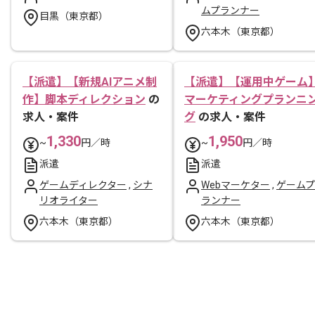
ムプランナー
目黒（東京都）
六本木（東京都）
【派遣】【新規AIアニメ制
【派遣】【運用中ゲーム
作】脚本ディレクション
の
マーケティングプランニ
求人・案件
グ
の求人・案件
1,330
1,950
~
円／時
~
円／時
派遣
派遣
ゲームディレクター
,
シナ
Webマーケター
,
ゲームプ
リオライター
ランナー
六本木（東京都）
六本木（東京都）