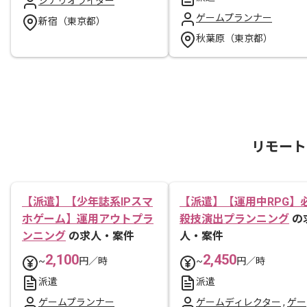
シナリオライター
ゲームプランナー
新宿（東京都）
秋葉原（東京都）
リモート
【派遣】【少年誌系IPスマ
【派遣】【運用中RPG】
ホゲーム】運用アウトプラ
殺技演出プランニング
の
ンニング
の求人・案件
人・案件
2,100
2,450
~
円／時
~
円／時
派遣
派遣
ゲームプランナー
ゲームディレクター
,
ゲー