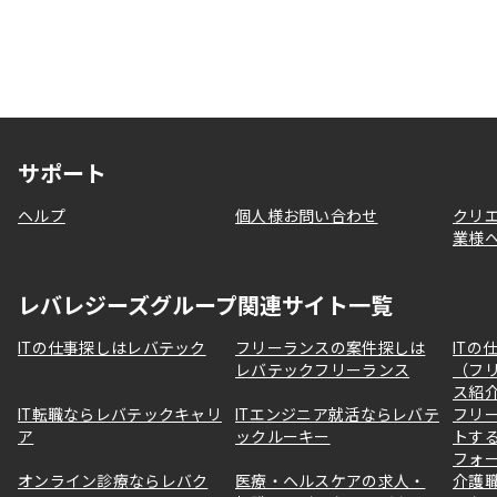
サポート
ヘルプ
個人様お問い合わせ
クリ
業様
レバレジーズグループ関連サイト一覧
ITの仕事探しはレバテック
フリーランスの案件探しは
ITの
レバテックフリーランス
（フ
ス紹
IT転職ならレバテックキャリ
ITエンジニア就活ならレバテ
フリ
ア
ックルーキー
トす
フォ
オンライン診療ならレバク
医療・ヘルスケアの求人・
介護