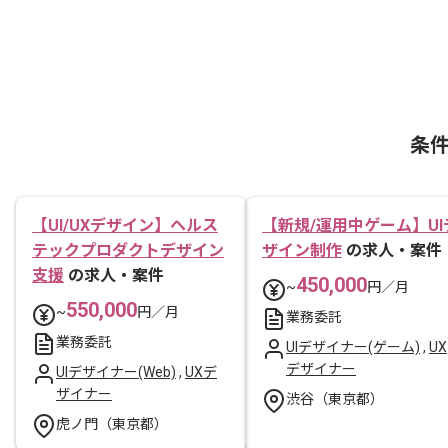
条
【UI/UXデザイン】ヘルス
【新規/運用中ゲーム】UI
テックプロダクトデザイン
ザイン制作
の求人・案件
支援
の求人・案件
450,000
~
円／月
550,000
~
円／月
業務委託
業務委託
UIデザイナー(ゲーム)
,
UX
デザイナー
UIデザイナー(Web)
,
UXデ
ザイナー
渋谷（東京都）
虎ノ門（東京都）