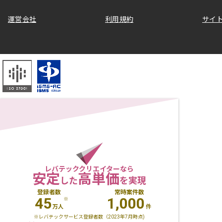
運営会社
利用規約
サイ
レバテッククリエイターなら
安定
高単価
した
を実現
登録者数
常時案件数
45
1,000
※
万人
件
※レバテックサービス登録者数（2023年7月時点)