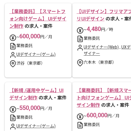
【業務委託】【スマートフ
【UIデザイン】フリマア
ォン向けゲーム】 UIデザイ
リUIデザイン
の求人・案
ン制作
の求人・案件
4,480
~
円／時
600,000
~
円／月
業務委託
業務委託
UIデザイナー(Web)
,
UXデ
ザイナー
UIデザイナー(ゲーム)
六本木（東京都）
渋谷（東京都）
【新規 /運用中ゲーム】UI
【業務委託】【新規スマ
デザイン制作
の求人・案件
ト向けフォンゲーム】 UI
ザイン制作
の求人・案件
550,000
~
円／月
600,000
~
円／月
業務委託
業務委託
UIデザイナー(ゲーム)