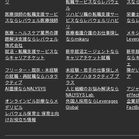
リ
転職サービスならレバウェ
スな
ル
医療技師の転職支援サービ
リハビリ職の転職支援サー
栄養
スならレバウェル医療技師
ビスならレバウェルリハビ
なら
リ
医療・ヘルスケア業界の課
医療看護介護のお仕事探し
メキ
題解決支援ならレバウェル
ならmikaru
Lever
株式会社
就活・転職支援サービスな
新卒就活エージェントなら
新卒
らキャリアチケット
キャリアチケット就職
なら
ェ
フリーター・既卒・未経験
未経験・若手の仕事探しメ
障が
の就職・再就職ならハタラ
ディア／ハタラクティブ プ
ア
クティブ
ラス
AI面接ならNALYSYS
人と組織のお悩み解決なら
アジャ
NALYSYS Lab.
effec
オンラインピル診療ならメ
外国人採用ならLeverages
企業
デリピル
Global
Fact
レバウェル保育士 保育士向
けお役立ち情報