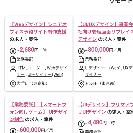
リモート
【Webデザイン】シェアオ
【UI/UXデザイン】事業会
フィス予約サイト制作支援
社向け管理画面リプレイ
の求人・案件
デザイン
の求人・案件
2,680
800,000
~
円／時
~
円／月
業務委託
業務委託
HTMLコーダー
,
Webデザイ
UIデザイナー(Web)
,
UXデ
ナー
,
UIデザイナー(Web)
ザイナー
大手町（東京都）
五反田（東京都）
【業務委託】【スマートフ
【UIデザイン】フリマア
ォン向けゲーム】 UIデザイ
リUIデザイン
の求人・案
ン制作
の求人・案件
4,480
~
円／時
600,000
~
円／月
業務委託