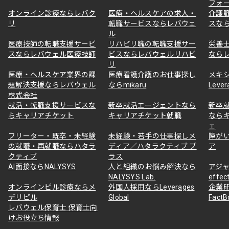
フォ
オンライン診療ならレバク
医療・ヘルスケアの求人・
介護
リ
転職サービスならレバウェ
スな
ル
医療技師の転職支援サービ
リハビリ職の転職支援サー
栄養
スならレバウェル医療技師
ビスならレバウェルリハビ
なら
リ
医療・ヘルスケア業界の課
医療看護介護のお仕事探し
メキ
題解決支援ならレバウェル
ならmikaru
Lever
株式会社
就活・転職支援サービスな
新卒就活エージェントなら
新卒
らキャリアチケット
キャリアチケット就職
なら
ェ
フリーター・既卒・未経験
未経験・若手の仕事探しメ
障が
の就職・再就職ならハタラ
ディア／ハタラクティブ プ
ア
クティブ
ラス
AI面接ならNALYSYS
人と組織のお悩み解決なら
アジャ
NALYSYS Lab.
effec
オンラインピル診療ならメ
外国人採用ならLeverages
企業
デリピル
Global
Fact
レバウェル保育士 保育士向
けお役立ち情報