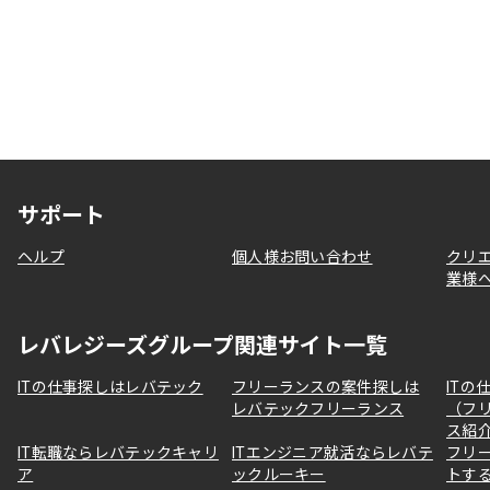
サポート
ヘルプ
個人様お問い合わせ
クリ
業様
レバレジーズグループ関連サイト一覧
ITの仕事探しはレバテック
フリーランスの案件探しは
ITの
レバテックフリーランス
（フ
ス紹
IT転職ならレバテックキャリ
ITエンジニア就活ならレバテ
フリ
ア
ックルーキー
トす