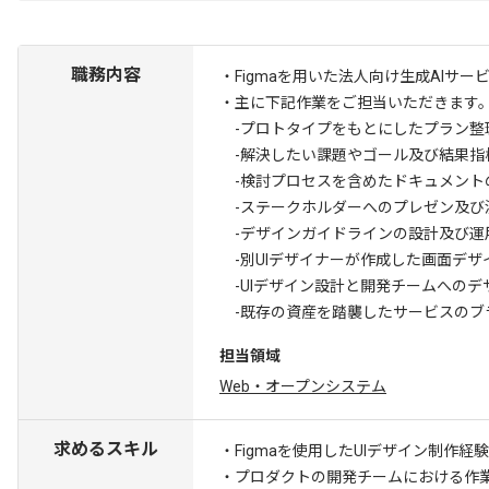
職務内容
・Figmaを用いた法人向け生成AIサー
・主に下記作業をご担当いただきます
-プロトタイプをもとにしたプラン整
-解決したい課題やゴール及び結果指
-検討プロセスを含めたドキュメント
-ステークホルダーへのプレゼン及び
-デザインガイドラインの設計及び運
-別UIデザイナーが作成した画面デザ
-UIデザイン設計と開発チームへのデ
-既存の資産を踏襲したサービスのブ
担当領域
Web・オープンシステム
求めるスキル
・Figmaを使用したUIデザイン制作経験
・プロダクトの開発チームにおける作業