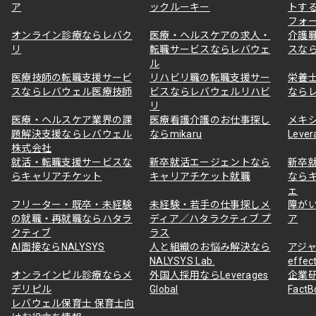
ア
ックルーキー
トす
フォ
オンライン診療ならレバク
医療・ヘルスケアの求人・
介護
リ
転職サービスならレバウェ
スな
ル
医療技師の転職支援サービ
リハビリ職の転職支援サー
栄養
スならレバウェル医療技師
ビスならレバウェルリハビ
なら
リ
医療・ヘルスケア業界の課
医療看護介護のお仕事探し
メキ
題解決支援ならレバウェル
ならmikaru
Lever
株式会社
就活・転職支援サービスな
新卒就活エージェントなら
新卒
らキャリアチケット
キャリアチケット就職
なら
ェ
フリーター・既卒・未経験
未経験・若手の仕事探しメ
障が
の就職・再就職ならハタラ
ディア／ハタラクティブ プ
ア
クティブ
ラス
AI面接ならNALYSYS
人と組織のお悩み解決なら
アジャ
NALYSYS Lab.
effec
オンラインピル診療ならメ
外国人採用ならLeverages
企業
デリピル
Global
Fact
レバウェル保育士 保育士向