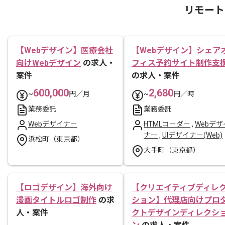
リモート
【Webデザイン】医療会社
【Webデザイン】シェア
向けWebデザイン
の求人・
フィス予約サイト制作支
案件
の求人・案件
600,000
2,680
~
円／月
~
円／時
業務委託
業務委託
Webデザイナー
HTMLコーダー
,
Webデザ
ナー
,
UIデザイナー(Web)
浜松町（東京都）
大手町（東京都）
【ロゴデザイン】海外向け
【クリエイティブディレ
漫画タイトルロゴ制作
の求
ション】代理店向けプロ
人・案件
クトデザインディレクシ