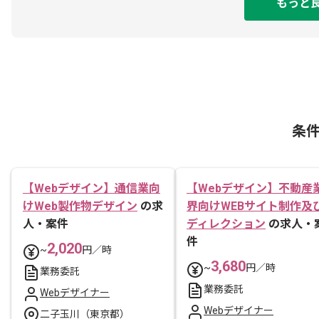
もっと
条
【Webデザイン】通信業向
【Webデザイン】不動産
けWeb製作物デザイン
の求
界向けWEBサイト制作及
人・案件
ディレクション
の求人・
件
2,020
~
円／時
3,680
~
円／時
業務委託
業務委託
Webデザイナー
Webデザイナー
二子玉川（東京都）